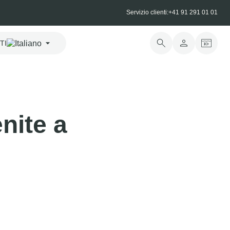
Servizio clienti:
+41 91 291 01 01
TI
nite a