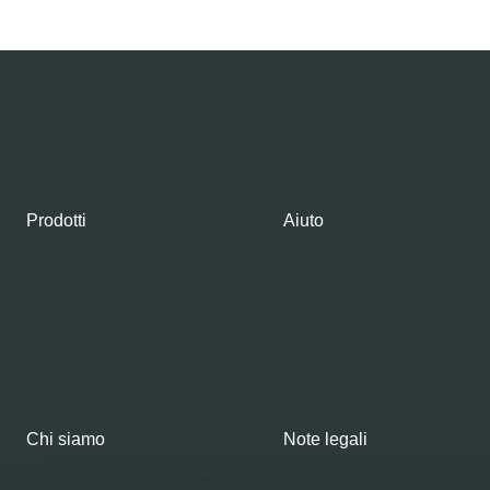
Prodotti
Aiuto
Negozio
Contatti
Gourmet Club
Il mio account
Salmone fresco
Salmone affumicato
Salmone graved
Caviale
Chi siamo
Note legali
Informazioni su Swiss Lachs
Politica della privacy