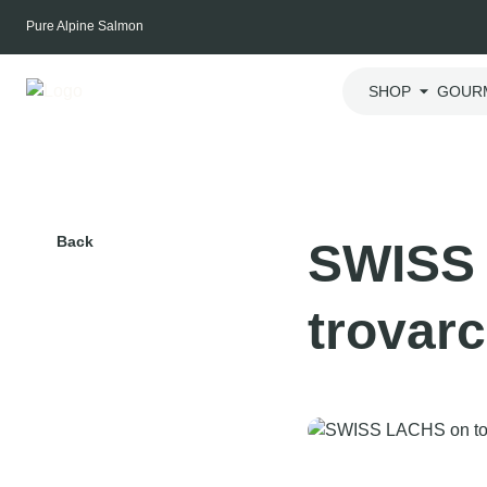
Skip
Pure Alpine Salmon
to
content
SHOP
GOUR
Back
SWISS 
trovarc