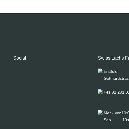
Social
Swiss Lachs F
Erstfeld
Gotthardstras
+41 91 291 0
Mer - Ven
10:
Sab
10: