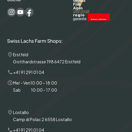
Swiss Lachs Farm Shops:
Erstfeld
Gotthardstrasse 198 6472 Erstfeld
+41 91 291 01 04
Mer - Ven
10:00 – 18:00
Sab
10:00 - 17:00
Lostallo
Camp di Polac 2 6558 Lostallo
+41 91 291 01 04