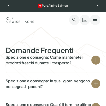
Skip
Pure Alpine Salmon
to
content
Domande Frequenti
Spedizione e consegna: Come mantenete i
prodotti freschi durante il trasporto?
Gli ordini vengono spediti in imballaggi termoisolanti:
una scatola isolante con sacchetti di ghiaccio fatti con
Spedizione e consegna: In quali giorni vengono
carta riciclata e acqua (congelati a -18°C), progettati
consegnati i pacchi?
per mantenere i prodotti alla temperatura ottimale
fino a 48 ore. È disponibile una confezione opzionale
Da martedì a sabato (tramite DHL o Swiss Post).
in carta, con un costo aggiuntivo.
Spedizione e consegna: Qual è il termine ultimo