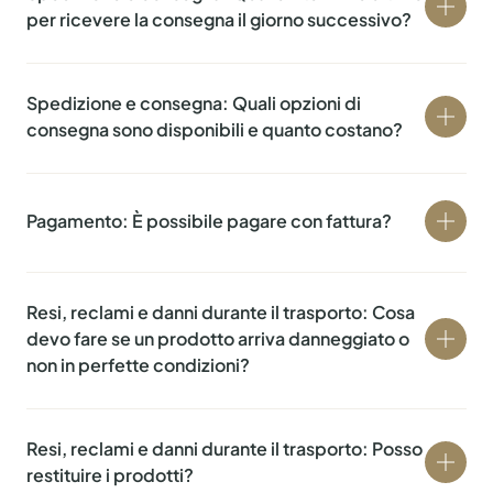
per ricevere la consegna il giorno successivo?
Le 12.00 (mezzogiorno), esclusi sabato, domenica e
festivi.
Spedizione e consegna: Quali opzioni di
consegna sono disponibili e quanto costano?
– Express: CHF 19.90
– Priority: CHF 9.90
Pagamento: È possibile pagare con fattura?
– Da CHF 150: la spedizione è ridotta di CHF 5
(Express CHF 14.90, Priority CHF 4.90)
Solo in casi eccezionali, vi preghiamo di contattarci via
– Da CHF 250: consegna gratuita
email all’indirizzo info@swisslachs.ch
Maggiori dettagli: Spedizione e consegna / Condizioni
Resi, reclami e danni durante il trasporto: Cosa
di spedizione.
devo fare se un prodotto arriva danneggiato o
non in perfette condizioni?
– Controlla subito la merce al momento della
consegna.
Resi, reclami e danni durante il trasporto: Posso
– In caso di danni dovuti al trasporto, segnala
restituire i prodotti?
immediatamente il problema al corriere e informa