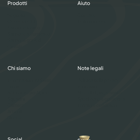
Prodotti
Aiuto
Negozio
Contatti
Gourmet Club
Il mio account
Salmone fresco
Salmone affumicato
Salmone graved
Caviale
Chi siamo
Note legali
Informazioni su Swiss
Politica della privacy
Lachs
Impresso
Affumicatoio Alpino
Metodi di pagamento
Squadra
Spedizione e consegna
Carriere
Termini e condizioni
Articoli
Ricette
Social