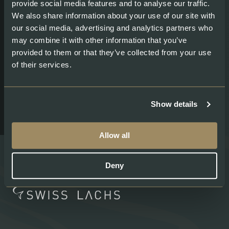
provide social media features and to analyse our traffic.
We also share information about your use of our site with
our social media, advertising and analytics partners who
Unisciti agli oltre 100 membri del
may combine it with other information that you’ve
provided to them or that they’ve collected from your use
Gourmet Club
of their services.
Entra a far parte di una comunità in crescita che valorizza la
sostenibilità e il gusto autentico.
UNISCITI ORA
Show details
Allow all
Deny