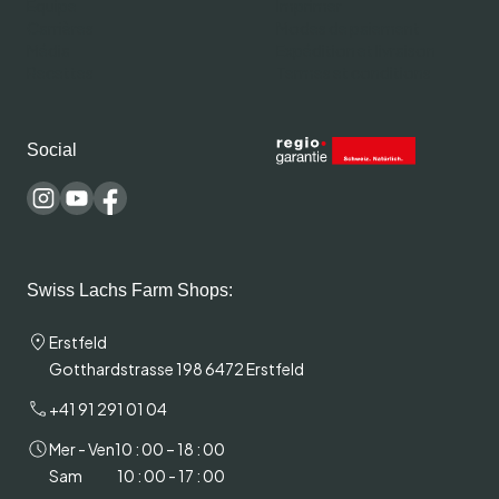
Équipe
Imprimer
Carrières
Modes de paiement
Média
Expédition et livraison
Recettes
Termes et conditions
Social
Swiss Lachs Farm Shops:
Erstfeld
Gotthardstrasse 198 6472 Erstfeld
+41 91 291 01 04
Mer - Ven
10 : 00 – 18 : 00
Sam
10 : 00 - 17 : 00