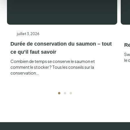
juillet 3, 2026
Durée de conservation du saumon – tout
Re
ce qu’il faut savoir
Sw
le 
Combien de temps se conserve le saumon et
comment le stocker ? Tous les conseils sur la
conservation…