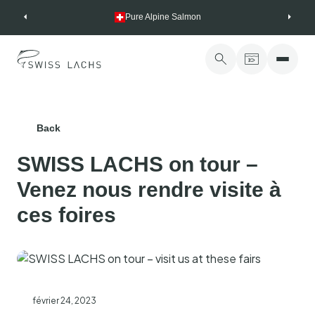
Skip
Pure Alpine Salmon
to
content
Back
SWISS LACHS on tour –
Venez nous rendre visite à
ces foires
février 24, 2023