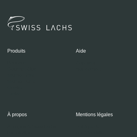
Produits
Aide
Boutique
Contacts
Gourmet Club
Mon compte
Saumon frais
Saumon fumé
Gravlax
Caviar
À propos
Mentions légales
À propos de Swiss Lachs
Politique de
Fumoir Alpin
confidentialité