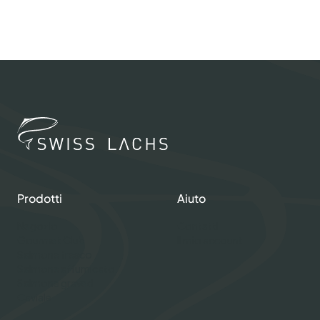
Prodotti
Aiuto
Negozio
Contatti
Gourmet Club
Il mio account
Salmone fresco
Salmone affumicato
Salmone graved
Caviale