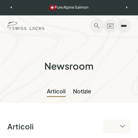
Skip
Pure Alpine Salmon
to
content
Newsroom
Articoli
Notizie
Articoli