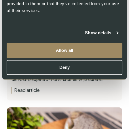
provided to them or that they’ve collected from your use
of their services.
Show details
Settembre 16, 2021
3 min read
Allow all
Tutto sull’argomento: Durata di
conservazione del salmone
Deny
Il filetto di salmone fresco con pelle era un po’ più grande
del vostro appetito? Fortunatamente, la durata…
Read article