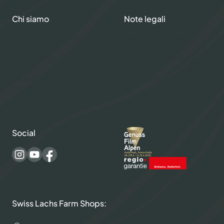
Chi siamo
Note legali
Informazioni su Swiss
Politica della privacy
Lachs
Impresso
Affumicatoio Alpino
Metodi di pagamento
Squadra
Spedizione e consegna
Carriere
Termini e condizioni
Articoli
Ricette
Social
Swiss Lachs Farm Shops: