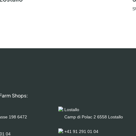
S
 Farm Shops:
Lostallo
asse 198 6472
Camp di Polac 2 6558 Lostallo
+41 91 291 01 04
01 04