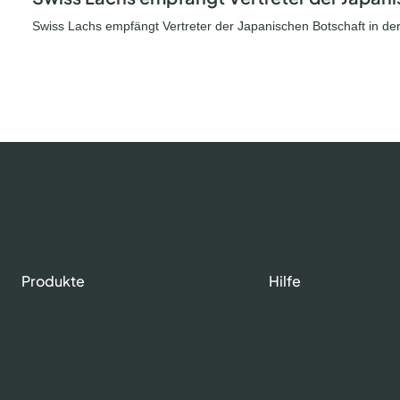
Swiss Lachs empfängt Vertreter der Japanischen Botschaft in de
Produkte
Hilfe
Shop
Kontakte
Gourmet Club
Mein Konto
Frischlachs
Rauchlachs
Graved Lachs