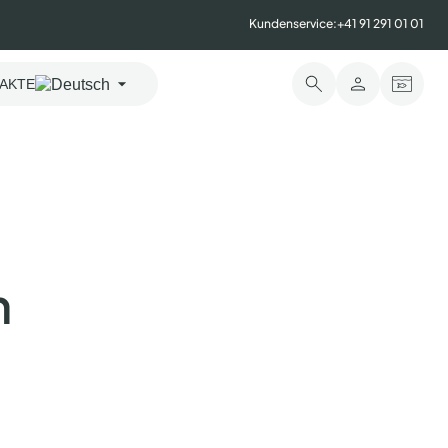
Kundenservice:
+41 91 291 01 01
AKTE
–
n