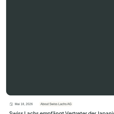
Mai 18, 2026
About Swiss Lachs AG
Swiss Lachs empfängt Vertreter der Japanis