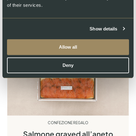
CHF
43.50
of their services.
Show details
Allow all
Deny
CONFEZIONE REGALO
Salmone graved all’aneto