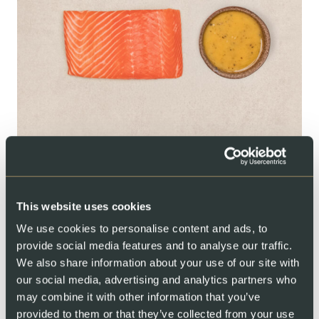
SALMONE FRESCO
Set per la cena/grigliata:
This website uses cookies
filetto di salmone con
We use cookies to personalise content and ads, to
marinatura al pepe e limone
provide social media features and to analyse our traffic.
We also share information about your use of our site with
500 – 1000 g
our social media, advertising and analytics partners who
may combine it with other information that you’ve
Da
provided to them or that they’ve collected from your use
OPZIONI