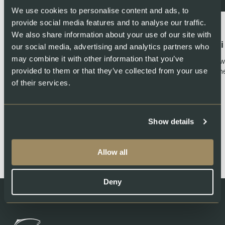
We use cookies to personalise content and ads, to
provide social media features and to analyse our traffic.
Luglio 3, 2026
We also share information about your use of our site with
Durata di conservazione del salmone –
Vi
our social media, advertising and analytics partners who
tutto quello che c’è da sapere
may combine it with other information that you’ve
Sw
che
provided to them or that they’ve collected from your use
Quanto si conserva il salmone e come conservarlo?
of their services.
Tutti i consigli sulla durata del salmone fresco,
affumicato e…
Show details
Allow all
Deny