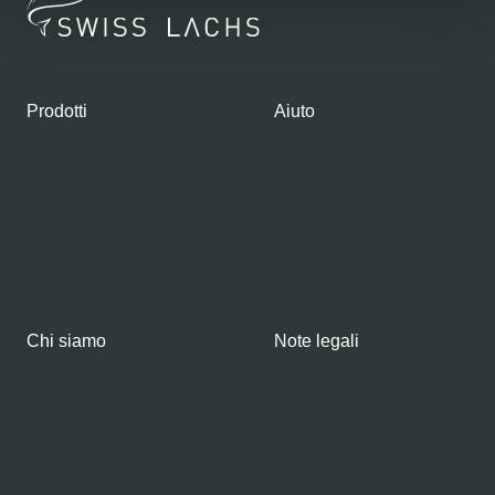
Prodotti
Aiuto
Negozio
Contatti
Gourmet Club
Il mio account
Salmone fresco
Salmone affumicato
Salmone graved
Caviale
Chi siamo
Note legali
Informazioni su Swiss
Politica della privacy
Lachs
Impresso
Affumicatoio Alpino
Metodi di pagamento
Squadra
Spedizione e consegna
Carriere
Termini e condizioni
Articoli