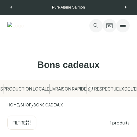
Skip
Pure Alpine Salmon
to
content
Bons cadeaux
S
PRODUCTION LOCALE
LIVRAISON RAPIDE
RESPECTUEUX DE L’
/
/
HOME
SHOP
BONS CADEAUX
FILTRE
1
produits