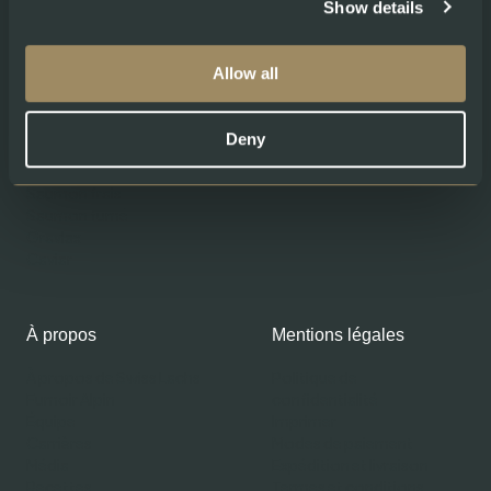
Show details
Allow all
Produits
Aide
Deny
Boutique
Contacts
Gourmet Club
Mon compte
Saumon frais
Saumon fumé
Gravlax
Caviar
À propos
Mentions légales
À propos de Swiss Lachs
Politique de
Fumoir Alpin
confidentialité
Équipe
Imprimer
Carrières
Modes de paiement
Média
Expédition et livraison
Recettes
Termes et conditions