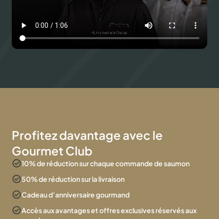
Profitez davantage avec le
Gourmet Club
10% de réduction sur chaque commande de saumon
50% de réduction sur la livraison
Cadeau d’anniversaire gourmand
Accès aux avantages et offres exclusives réservés aux