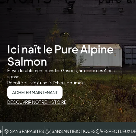
Ici naît le Pure Alpine
Salmon
Élevé durablement dans les Grisons, au cœur des Alpes
suisses.
Récolté et livré à une fraîcheur optimale.
ACHETER MAINTENANT
DÉCOUVRIR NOTRE HISTOIRE
S PARASITES
SANS ANTIBIOTIQUES
RESPECTUEUX DE L’ENVI