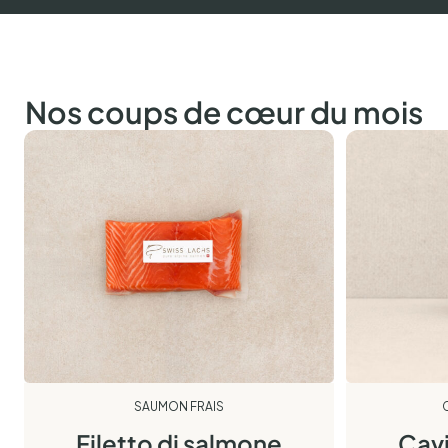
Nos coups de cœur du mois
SAUMON FRAIS
Filetto di salmone
Cav