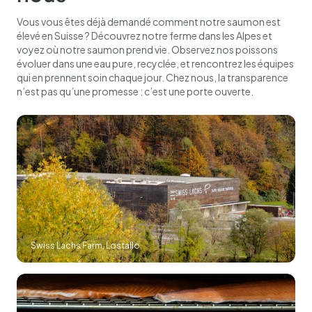
Vous vous êtes déjà demandé comment notre saumon est
élevé en Suisse ? Découvrez notre ferme dans les Alpes et
voyez où notre saumon prend vie. Observez nos poissons
évoluer dans une eau pure, recyclée, et rencontrez les équipes
qui en prennent soin chaque jour. Chez nous, la transparence
n’est pas qu’une promesse : c’est une porte ouverte.
Swiss Lachs Farm, Lostallo