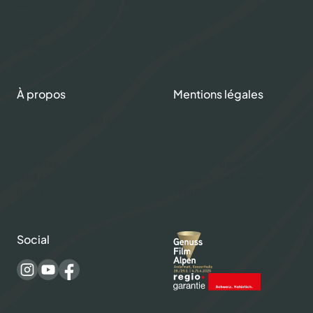
Saumon frais
Saumon fumé
Gravlax
Caviar
À propos
Mentions légales
À propos de Swiss Lachs
Politique de
Fumoir Alpin
confidentialité
Équipe
Imprimer
Carrières
Modes de paiement
Média
Expédition et livraison
Recettes
Termes et conditions
Social