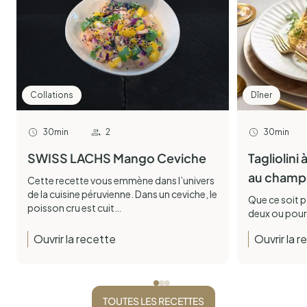
Collations
Dîner
30min
2
30min
SWISS LACHS Mango Ceviche
Tagliolini
au champ
Cette recette vous emmène dans l’univers
de la cuisine péruvienne. Dans un ceviche, le
Que ce soit p
poisson cru est cuit…
deux ou pour
Ouvrir la recette
Ouvrir la 
TOUTES LES RECETTES