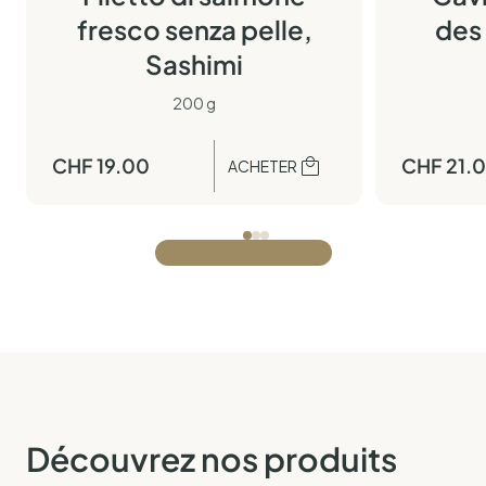
fresco senza pelle,
des
Sashimi
200 g
CHF
19.00
CHF
21.
ACHETER
Découvrez nos produits