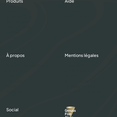
Produits
Aide
Boutique
Contacts
Gourmet Club
Mon compte
Saumon frais
Saumon fumé
Gravlax
Caviar
À propos
Mentions légales
À propos de Swiss Lachs
Politique de
Fumoir Alpin
confidentialité
Équipe
Imprimer
Carrières
Modes de paiement
Média
Expédition et livraison
Recettes
Termes et conditions
Social