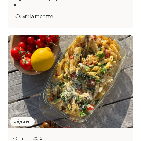
au…
Ouvrir la recette
Déjeuner
1h
2