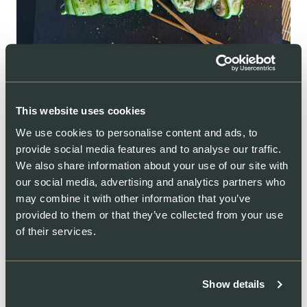
Collations
This website uses cookies
50min
1
We use cookies to personalise content and ads, to
SWISS LACHS Rouleau de concombre
provide social media features and to analyse our traffic.
We also share information about your use of our site with
Un délice rafraîchissant et léger à base de saumon.
our social media, advertising and analytics partners who
Parfaitement adapté comme apéritif pour un barbecue
en été.…
may combine it with other information that you’ve
provided to them or that they’ve collected from your use
Ouvrir la recette
of their services.
Show details