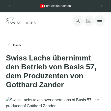
Skip
Pure Alpine Salmon
to
content
Back
Swiss Lachs übernimmt
den Betrieb von Basis 57,
dem Produzenten von
Gotthard Zander