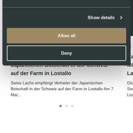
Show details
Allow all
Mai 18, 2026
About Swiss Lachs AG
Deny
Swiss Lachs empfängt Vertreter der
Na
Japanischen Botschaft in der Schweiz
Mi
auf der Farm in Lostallo
La
Swiss Lachs empfängt Vertreter der Japanischen
Glü
Botschaft in der Schweiz auf der Farm in Lostallo Am 7.
Sw
Mai…
Lo