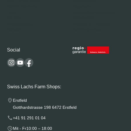
Über Swiss Lachs
Datenschutz
Alpine Räucherai
Allgemeine
Team
Geschäftsbedingungen
Karriere
Impressum
Medienbereich
Versand & Lieferung
Rezepte
Zahlungsweisen
Social
Swiss Lachs Farm Shops:
Erstfeld
Gotthardstrasse 198 6472 Erstfeld
+41 91 291 01 04
Mit - Fr
10:00 – 18:00