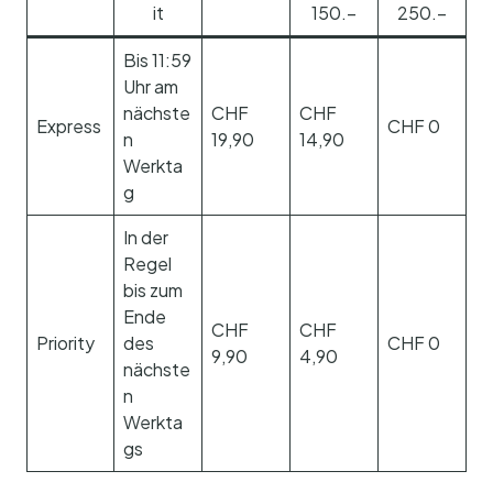
it
150.–
250.–
Bis 11:59
Uhr am
nächste
CHF
CHF
Express
CHF 0
n
19,90
14,90
Werkta
g
In der
Regel
bis zum
Ende
CHF
CHF
Priority
des
CHF 0
9,90
4,90
nächste
n
Werkta
gs