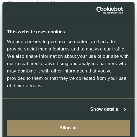
Diese Icepacks sind über das Altpapier recycelbar.
Für Kundinnen und Kunden, die eine noch
nachhaltigere Lösung bevorzugen, bieten wir optional
This website uses cookies
gegen Aufpreis unsere papierbasierte Verpackung an,
die Folgendes beinhaltet:
We use cookies to personalise content and ads, to
provide social media features and to analyse our traffic.
Kartonverpackungen, die vollständig aus
We also share information about your use of our site with
recyclebarem Material bestehen und über das normale
our social media, advertising and analytics partners who
Altpapierrecycling entsorgt werden können.
may combine it with other information that you’ve
provided to them or that they’ve collected from your use
Isolationsmatten aus 100 % biologisch abbaubaren
of their services.
Hanffasern, die kompostierbar oder
wiederverwendbar sind (z. B. als Pflanzen Isolierung im
Winter).
Show details
Icepacks aus recyceltem Papier und Wasser,
gefroren auf –18 °C und vollständig recycelbar mit
Allow all
Altpapier.