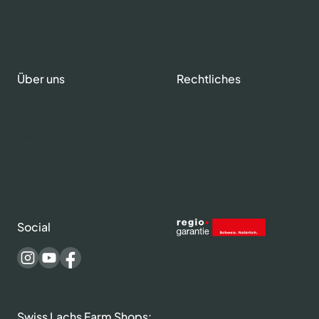
Rauchlachs
Graved Lachs
Lachs Kaviar
Über uns
Rechtliches
Über Swiss Lachs
Datenschutz
Alpine Räucherai
Allgemeine
Team
Geschäftsbedingungen
Karriere
Impressum
Medienbereich
Versand & Lieferung
Rezepte
Zahlungsweisen
Social
Swiss Lachs Farm Shops: