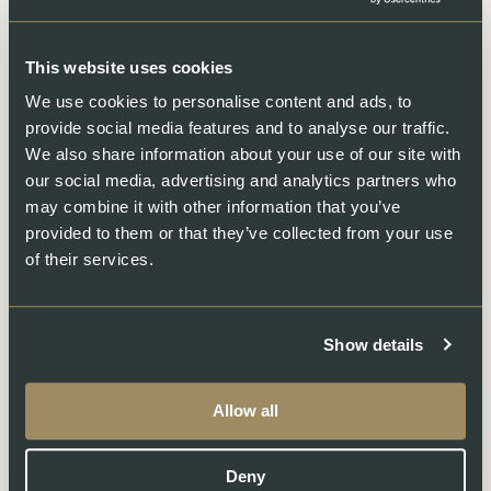
einzustellen.
Haftung für Links
This website uses cookies
Verweise und Links auf Webseiten Dritter liegen
We use cookies to personalise content and ads, to
ausserhalb unseres Verantwortungsbereichs Es wird
provide social media features and to analyse our traffic.
jegliche Verantwortung für solche Webseiten
abgelehnt. Der Zugriff und die Nutzung solcher
We also share information about your use of our site with
Webseiten erfolgen auf eigene Gefahr des Nutzers
our social media, advertising and analytics partners who
oder der Nutzerin.
may combine it with other information that you’ve
provided to them or that they’ve collected from your use
Urheberrechte
of their services.
Die Urheber- und alle anderen Rechte an Inhalten,
Bildern, Fotos oder anderen Dateien auf der Website
gehören ausschliesslich der Firma Swiss Lachs AG
Show details
oder den speziell genannten Rechtsinhabern. Für die
Reproduktion jeglicher Elemente ist die schriftliche
Zustimmung der Urheberrechtsträger im Voraus
einzuholen.
Allow all
Deny