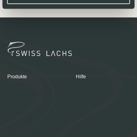
Produkte
Hilfe
Shop
Kontakte
Gourmet Club
Mein Konto
Frischlachs
Rauchlachs
Graved Lachs
Lachs Kaviar