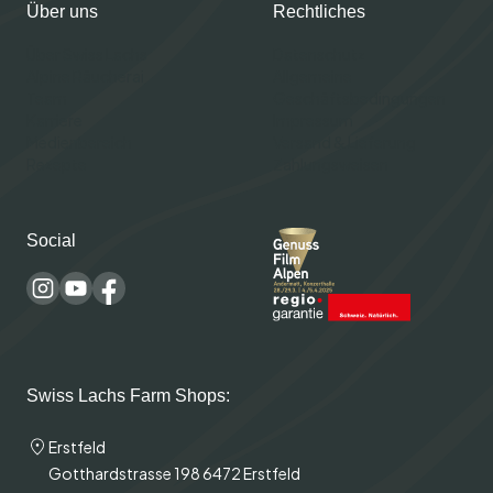
Über uns
Rechtliches
Über Swiss Lachs
Datenschutz
Alpine Räucherai
Allgemeine
Team
Geschäftsbedingungen
Karriere
Impressum
Medienbereich
Versand & Lieferung
Rezepte
Zahlungsweisen
Social
Swiss Lachs Farm Shops:
Erstfeld
Gotthardstrasse 198 6472 Erstfeld