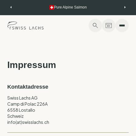
Skip
Pure Alpine Salmon
to
content
Impressum
Kontaktadresse
Swiss Lachs AG
Camp di Polac 226A
6558 Lostallo
Schweiz
info(at)swisslachs.ch