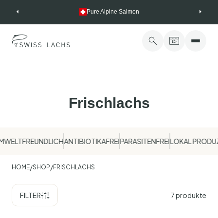
Skip
Pure Alpine Salmon
to
content
Frischlachs
WELTFREUNDLICH
ANTIBIOTIKAFREI
PARASITENFREI
LOKAL PRODUZ
/
/
HOME
SHOP
FRISCHLACHS
FILTER
7
produkte