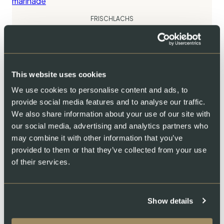
FRISCHLACHS
Dinnerset: Ganzer Lachs mit
Zitronen-Pfeffer-Marinade
1500-2000 g
This website uses cookies
We use cookies to personalise content and ads, to
CHF
62.00
KAUFEN
provide social media features and to analyse our traffic.
We also share information about your use of our site with
our social media, advertising and analytics partners who
may combine it with other information that you’ve
provided to them or that they’ve collected from your use
of their services.
FRISCHLACHS
Dinnerset: Ganzer Lachs mit
Chili-Papaya-Marinade
Show details
1500-2000 g