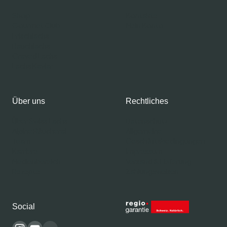
Shop
Kontakte
Gourmet Club
Mein Konto
Frischlachs
Rauchlachs
Graved Lachs
Lachs Kaviar
Über uns
Rechtliches
Über Swiss Lachs
Datenschutz
Alpine Räucherai
Allgemeine
Team
Geschäftsbedingungen
Karriere
Impressum
Medienbereich
Versand & Lieferung
Rezepte
Zahlungsweisen
Social