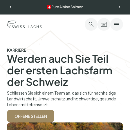
Skip
Pure Alpine Salmon
to
content
KARRIERE
Werden auch Sie Teil
der ersten Lachsfarm
der Schweiz
Schliessen Sie sich einem Team an, das sich für nachhaltige
Landwirtschaft, Umweltschutz und hochwertige, gesunde
Lebensmittel einsetzt.
OFFENE STELLEN