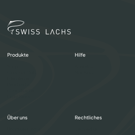
Produkte
Hilfe
Shop
Kontakte
Gourmet Club
Mein Konto
Frischlachs
Rauchlachs
Graved Lachs
Lachs Kaviar
Über uns
Rechtliches
Über Swiss Lachs
Datenschutz
Alpine Räucherai
Allgemeine