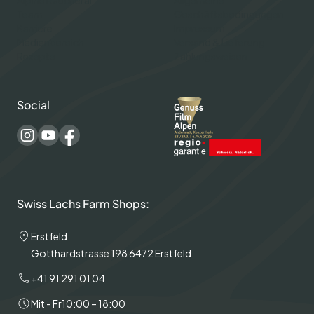
Team
Geschäftsbedingungen
Karriere
Impressum
Medienbereich
Versand & Lieferung
Rezepte
Zahlungsweisen
Social
Swiss Lachs Farm Shops:
Erstfeld
Gotthardstrasse 198 6472 Erstfeld
+41 91 291 01 04
Mit - Fr
10:00 – 18:00