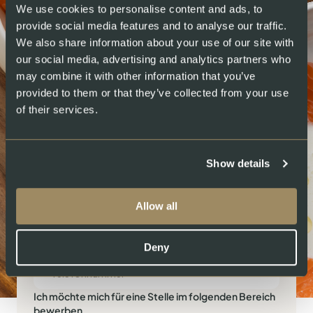
We use cookies to personalise content and ads, to
Geht es um etwas Anderes?
provide social media features and to analyse our traffic.
Sprechen Sie uns gerne an
We also share information about your use of our site with
our social media, advertising and analytics partners who
may combine it with other information that you’ve
provided to them or that they’ve collected from your use
Ihr Name*
of their services.
Show details
E-Mail-Adresse*
Allow all
Deny
Ich möchte mich für eine Stelle im folgenden Bereich
bewerben