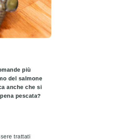
domande più
iamo del salmone
ica anche che si
ppena pescata?
ere trattati