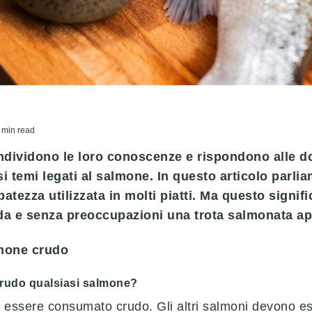
 min read
condividono le loro conoscenze e rispondono alle 
si temi legati al salmone. In questo articolo parl
batezza utilizzata in molti piatti. Ma questo signif
a e senza preoccupazioni una trota salmonata a
lmone crudo
crudo qualsiasi salmone?
sere consumato crudo. Gli altri salmoni devono ess