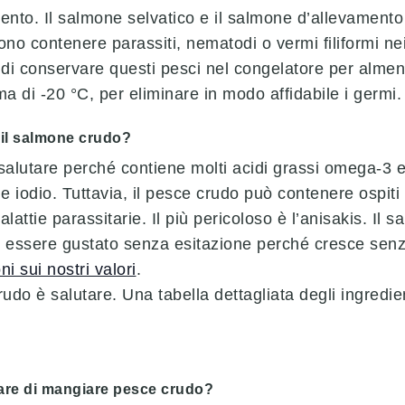
nto. Il salmone selvatico e il salmone d’allevamento
no contenere parassiti, nematodi o vermi filiformi nei f
di conservare questi pesci nel congelatore per alme
 di -20 °C, per eliminare in modo affidabile i germi.
 il salmone crudo?
salutare perché contiene molti acidi grassi omega-3 e
e iodio. Tuttavia, il pesce crudo può contenere ospiti
ttie parassitarie. Il più pericoloso è l’anisakis. Il 
sere gustato senza esitazione perché cresce senza
i sui nostri valori
.
udo è salutare. Una tabella dettagliata degli ingredien
tare di mangiare pesce crudo?