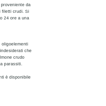
 proveniente da
iletti crudi. Si
no 24 ore a una
 oligoelementi
 indesiderati che
salmone crudo
 parassiti.
ti è disponibile