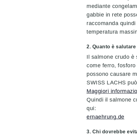
mediante congelame
gabbie in rete posso
raccomanda quindi 
temperatura massima
2. Quanto è salutare
Il salmone crudo è 
come ferro, fosforo 
possono causare mala
SWISS LACHS può es
Maggiori informazion
Quindi il salmone cr
qui:
ernaehrung.de
3. Chi dovrebbe evi