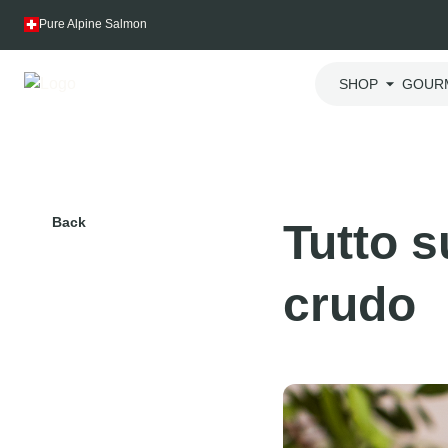
Skip
Pure Alpine Salmon
to
content
SHOP
GOUR
Back
Tutto 
crudo