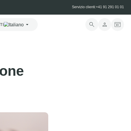
Servizio clienti:
+41 91 291 01 01
TI
mone