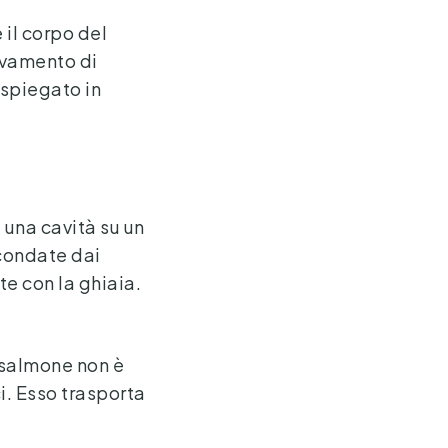
il corpo del
evamento di
 spiegato in
 una cavità su un
condate dai
e con la ghiaia.
l salmone non è
i. Esso trasporta