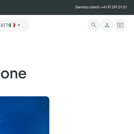
Servizio clienti:
+41 91 291 01 01
ATTI
mone