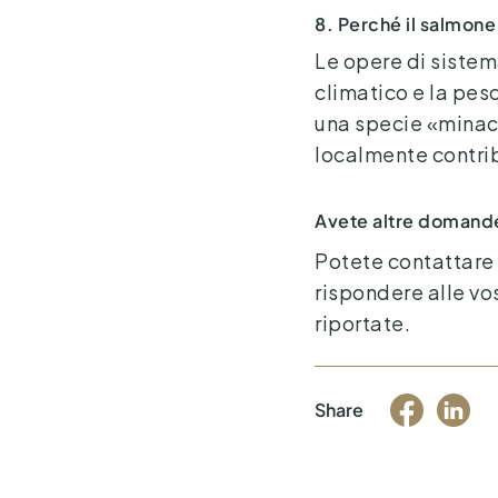
8. Perché il salmon
Le opere di siste
climatico e la pes
una specie «minacc
localmente contrib
Avete altre domand
Potete contattare i
rispondere alle vo
riportate.
Share