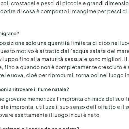
iccoli crostacei e pesci di piccole e grandi dimensio
oprire di cosa è composto il mangime per pesci d
 migrano?
posizione solo una quantità limitata di cibo nel luog
uesto motivo è attratto dall’acqua salata del mare
viluppo fino alla maturità sessuale sono migliori. I
re, fino a quando non è completamente cresciuto 
 le uova, cioè per riprodursi, torna poi nel luogo in
ni a ritrovare il fiume natale?
mone giovane memorizza l’impronta chimica del suo f
ta impronta, utilizza il suo senso dell’olfatto e il
ovare esattamente il luogo in cui è nato.
i salmoni all’acqua dolce e salata?