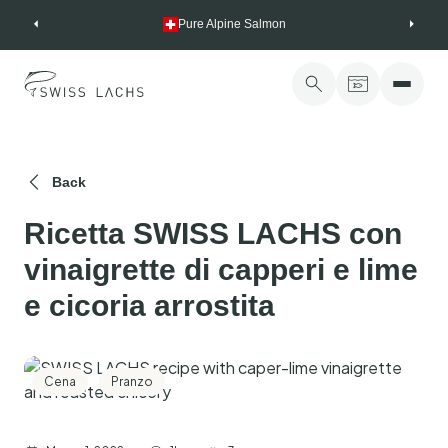
Skip
Pure Alpine Salmon
to
content
Back
Ricetta SWISS LACHS con
vinaigrette di capperi e lime
e cicoria arrostita
Cena
Pranzo