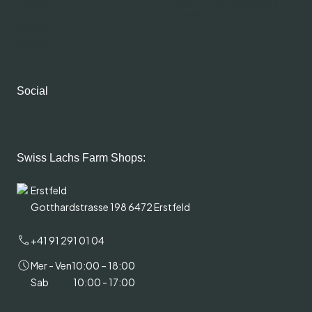
Squadra
Spedizione e consegna
Carriere
Termini e condizioni
Articoli
Ricette
Social
Swiss Lachs Farm Shops:
Erstfeld
Gotthardstrasse 198 6472 Erstfeld
+41 91 291 01 04
Mer - Ven
10:00 – 18:00
Sab
10:00 - 17:00