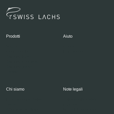
Prodotti
Aiuto
Negozio
Contatti
Gourmet Club
Il mio account
Salmone fresco
Salmone affumicato
Salmone graved
Caviale
Chi siamo
Note legali
Informazioni su Swiss
Politica della privacy
Lachs
Impresso
Affumicatoio Alpino
Metodi di pagamento