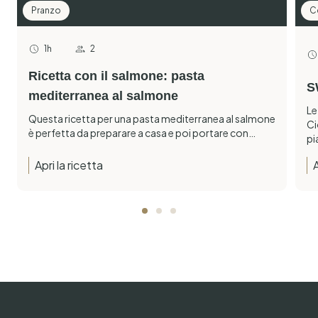
Pranzo
C
1h
2
Ricetta con il salmone: pasta
S
mediterranea al salmone
Le
Questa ricetta per una pasta mediterranea al salmone
Ci
è perfetta da preparare a casa e poi portare con…
pi
Apri la ricetta
A