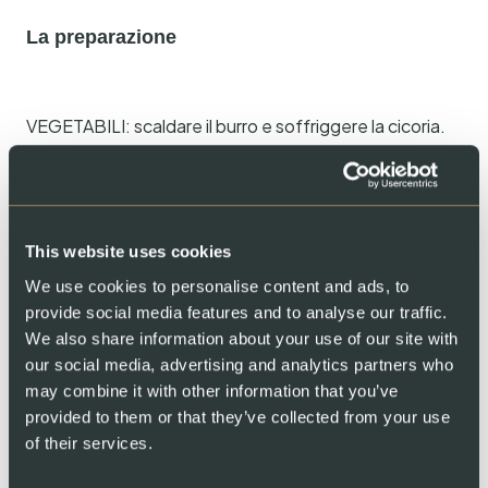
La preparazione
VEGETABILI: scaldare il burro e soffriggere la cicoria.
Spolverare con zucchero a velo. Aggiungere il miele e
deglassare con il vino bianco.
Condire con sale e pepe. Tenere in caldo nel forno a
80 gradi.
This website uses cookies
Friggere le fette di filetto in olio d’oliva e burro, prima il
We use cookies to personalise content and ads, to
lato della pelle, poi il lato della carne. Fry. Tempo totale
provide social media features and to analyse our traffic.
di frittura 4 minuti. Le fette di filetto devono essere
We also share information about your use of our site with
ancora glassate all’interno.
our social media, advertising and analytics partners who
may combine it with other information that you’ve
Disporre la cicoria su un piatto e aggiungere i filetti.
provided to them or that they’ve collected from your use
Versare la vinaigrette sopra. Servire.
of their services.