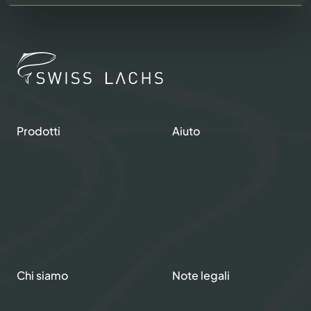
Prodotti
Aiuto
Negozio
Contatti
Gourmet Club
Il mio account
Salmone fresco
Salmone affumicato
Salmone graved
Caviale
Chi siamo
Note legali
Informazioni su Swiss
Politica della privacy