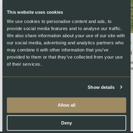
This website uses cookies
We use cookies to personalise content and ads, to
provide social media features and to analyse our traffic.
We also share information about your use of our site with
our social media, advertising and analytics partners who
Luglio 3, 2026
may combine it with other information that you’ve
Durata di conservazione del salmone –
Vi
provided to them or that they’ve collected from your use
tutto quello che c’è da sapere
Sw
of their services.
che
Quanto si conserva il salmone e come conservarlo?
Tutti i consigli sulla durata del salmone fresco,
affumicato e…
Show details
Allow all
Deny