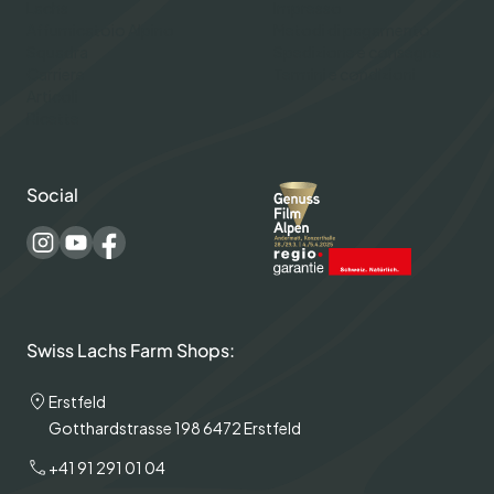
Lachs
Impresso
Affumicatoio Alpino
Metodi di pagamento
Squadra
Spedizione e consegna
Carriere
Termini e condizioni
Articoli
Ricette
Social
Swiss Lachs Farm Shops:
Erstfeld
Gotthardstrasse 198 6472 Erstfeld
+41 91 291 01 04