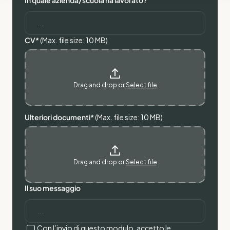
In quale azienda/scuola ha lavorato?
CV*
(Max. file size: 10 MB)
Drag and drop or
Select file
Ulteriori documenti*
(Max. file size: 10 MB)
Drag and drop or
Select file
Il suo messaggio
Con l’invio di questo modulo, accetto le