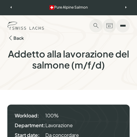
Skip
Pure Alpine Salmon
to
content
Back
Addetto alla lavorazione del
salmone (m/f/d)
Workload:
100%
Department:
Lavorazione
Start date:
Da concordare