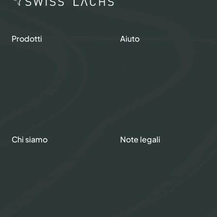
Prodotti
Aiuto
Negozio
Contatti
Gourmet Club
Il mio account
Salmone fresco
Salmone affumicato
Salmone graved
Caviale
Chi siamo
Note legali
Informazioni su Swiss
Politica della privacy
Lachs
Impresso
Affumicatoio Alpino
Metodi di pagamento
Squadra
Spedizione e consegna
Carriere
Termini e condizioni
Articoli
Ricette