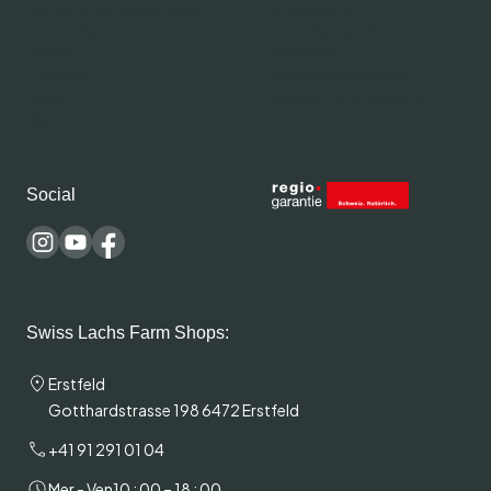
À propos de Swiss Lachs
Politique de
Fumoir Alpin
confidentialité
Équipe
Imprimer
Carrières
Modes de paiement
Média
Expédition et livraison
Recettes
Termes et conditions
Social
Swiss Lachs Farm Shops:
Erstfeld
Gotthardstrasse 198 6472 Erstfeld
+41 91 291 01 04
Mer - Ven
10 : 00 – 18 : 00