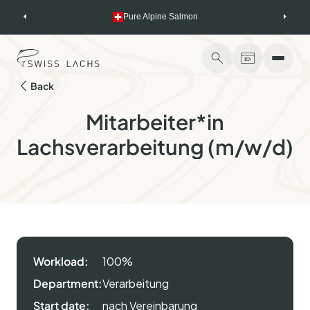
Skip
Pure Alpine Salmon
to
content
Back
Mitarbeiter*in
Lachsverarbeitung (m/w/d)
Workload:
100%
Department:
Verarbeitung
Start date:
nach Vereinbarung