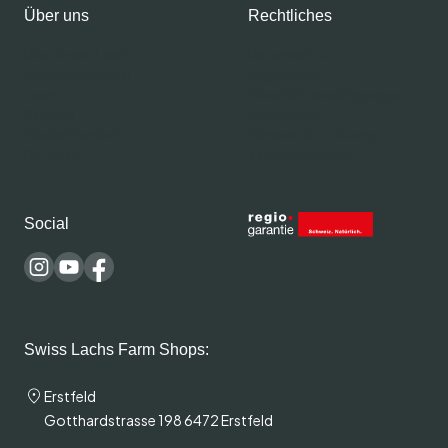
Über uns
Rechtliches
Über Swiss Lachs
Datenschutz
Alpine Räucherai
Allgemeine
Team
Geschäftsbedingungen
Karriere
Impressum
Medienbereich
Versand & Lieferung
Rezepte
Zahlungsweisen
Social
Swiss Lachs Farm Shops:
Erstfeld
Gotthardstrasse 198 6472 Erstfeld