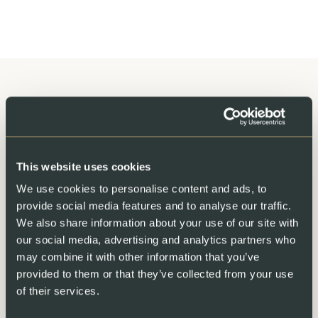
Spricht Sie diese
abwechslungsreiche
This website uses cookies
Herausforderung an? Dann freuen
We use cookies to personalise content and ads, to
wir uns darauf, Sie
provide social media features and to analyse our traffic.
We also share information about your use of our site with
kennenzulernen!
our social media, advertising and analytics partners who
may combine it with other information that you’ve
Bitte bewerben Sie sich online über das untenstehende
provided to them or that they’ve collected from your use
Formular:
of their services.