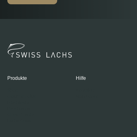
Produkte
Hilfe
Shop
Kontakte
Gourmet Club
Mein Konto
Frischlachs
Rauchlachs
Graved Lachs
Lachs Kaviar