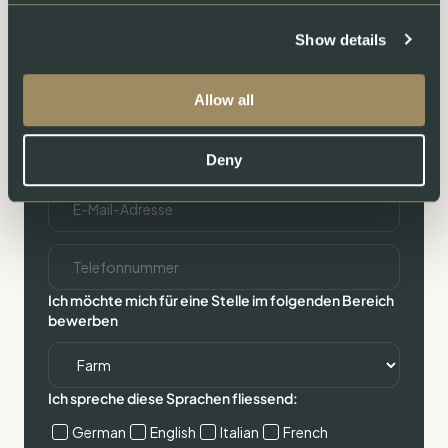
Ihr Name*
Show details
Allow all
Deny
E-Mail-Adresse*
Ich möchte mich für eine Stelle im folgenden Bereich
bewerben
Ich spreche diese Sprachen fliessend:
German
English
Italian
French