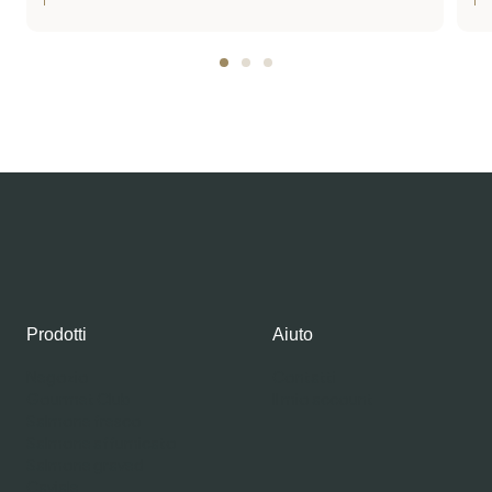
Prodotti
Aiuto
Negozio
Contatti
Gourmet Club
Il mio account
Salmone fresco
Salmone affumicato
Salmone graved
Caviale