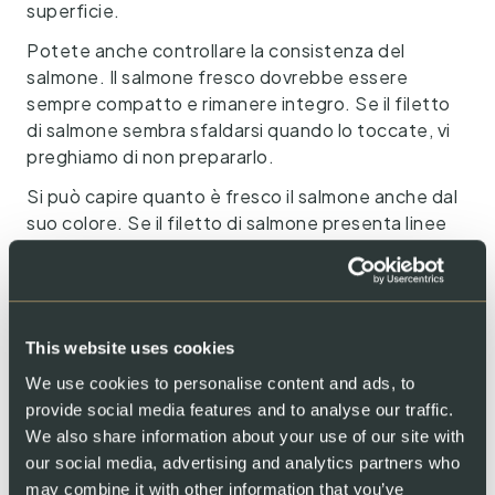
superficie.
Potete anche controllare la consistenza del
salmone. Il salmone fresco dovrebbe essere
sempre compatto e rimanere integro. Se il filetto
di salmone sembra sfaldarsi quando lo toccate, vi
preghiamo di non prepararlo.
Si può capire quanto è fresco il salmone anche dal
suo colore. Se il filetto di salmone presenta linee
bianche che lo attraversano, questo indica
freschezza.
5. Si può congelare il salmone?
This website uses cookies
Sì, è possibile congelare sia il salmone fresco sia il
We use cookies to personalise content and ads, to
salmone affumicato SWISS LACHS.
provide social media features and to analyse our traffic.
We also share information about your use of our site with
6. Si può riscaldare il salmone?
our social media, advertising and analytics partners who
Sì, di solito è possibile riscaldare il salmone.
may combine it with other information that you’ve