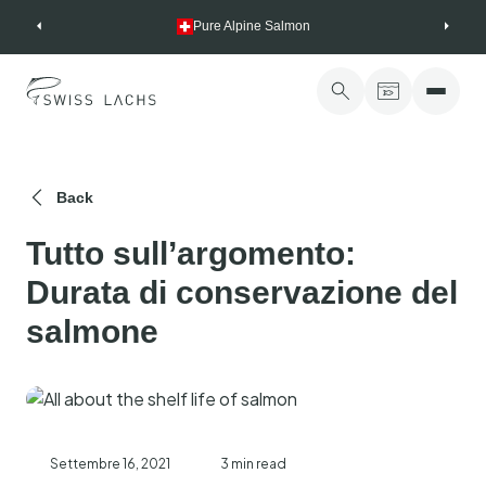
Skip
Pure Alpine Salmon
to
content
Back
Tutto sull’argomento:
Durata di conservazione del
salmone
Settembre 16, 2021
3 min read