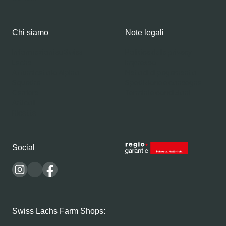
Chi siamo
Note legali
Informazioni su Swiss
Politica della privacy
Lachs
Impresso
Affumicatoio Alpino
Metodi di pagamento
Squadra
Spedizione e consegna
Carriere
Termini e condizioni
Articoli
Ricette
Social
Swiss Lachs Farm Shops: