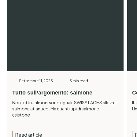
Settembre 11, 2025
3 min read
Tutto sull’argomento: salmone
C
Non tutti i salmoni sono uguali. SWISS LACHS alleva il
Il
salmone atlantico. Ma quanti tipi di salmone
Un
esistono…
Read article