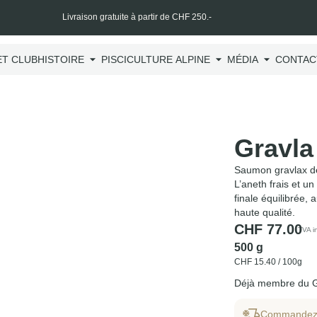
Livraison gratuite à partir de CHF 250.-
T CLUB
HISTOIRE
PISCICULTURE ALPINE
MÉDIA
CONTAC
Gravla
Saumon gravlax de
L’aneth frais et u
finale équilibrée
haute qualité.
CHF
77.00
TVA i
500 g
CHF
15.40
/ 100g
Déjà membre du 
Commandez a