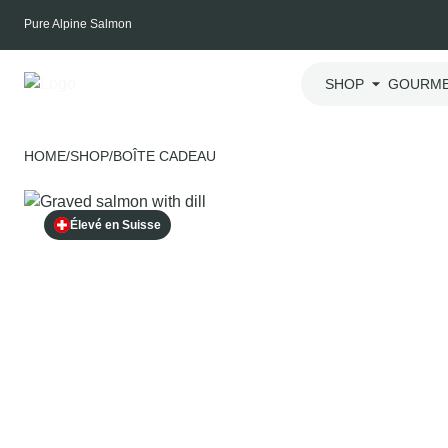
Skip
Pure Alpine Salmon
to
content
SHOP
GOURME
HOME
/
SHOP
/
BOÎTE CADEAU
Élevé en Suisse