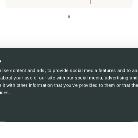
s
ise content and ads, to provide social media features and to anal
about your use of our site with our social media, advertising and
t with other information that you’ve provided to them or that the
ices.
S
SANS MICROPLASTIQUES
Détails du produit
Ingrédients :
Conditionnement
Sous vide.
os experts. Chaque filet
Livraison
nte de sucre, puis laissé
Livré dans une boîte d’ex
Durée de conservation :
l’aneth frais. Enfin, il