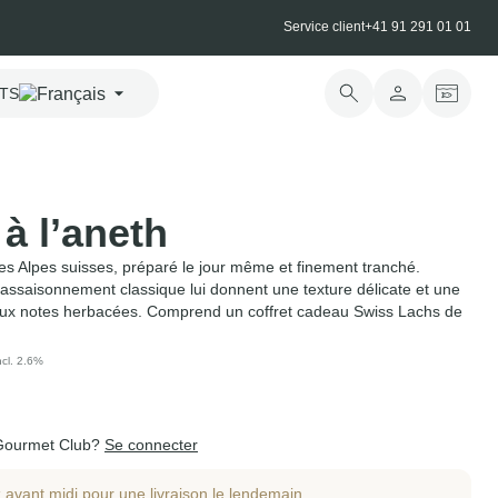
Service client
+41 91 291 01 01
TS
 à l’aneth
s Alpes suisses, préparé le jour même et finement tranché.
n assaisonnement classique lui donnent une texture délicate et une
, aux notes herbacées. Comprend un coffret cadeau Swiss Lachs de
ncl. 2.6%
Gourmet Club?
Se connecter
vant midi pour une livraison le lendemain.