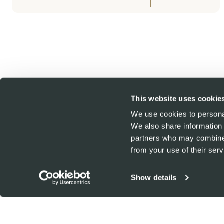
This website uses cookie
We use cookies to personal
We also share information 
partners who may combine i
from your use of their serv
SANS PARASITES
SANS ANTIBIOTIQUE
Show details
Description
Pur gravlax des Alpes suisses à l’aneth, entièrement préparé par n
est assaisonné d’un mélange classique d’aneth, de sel et d’une poi
à mariner 24 heures. Il est ensuite sublimé une dernière fois avec de 