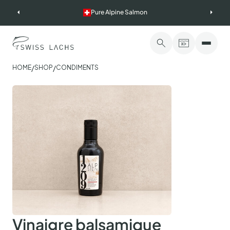
Skip
Pure Alpine Salmon
to
content
/
/
HOME
SHOP
CONDIMENTS
Vinaigre balsamique