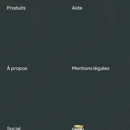
Produits
Aide
Boutique
Contacts
Gourmet Club
Mon compte
Saumon frais
Saumon fumé
Gravlax
Caviar
À propos
Mentions légales
À propos de Swiss Lachs
Politique de
Fumoir Alpin
confidentialité
Équipe
Imprimer
Carrières
Modes de paiement
Média
Expédition et livraison
Recettes
Termes et conditions
Social