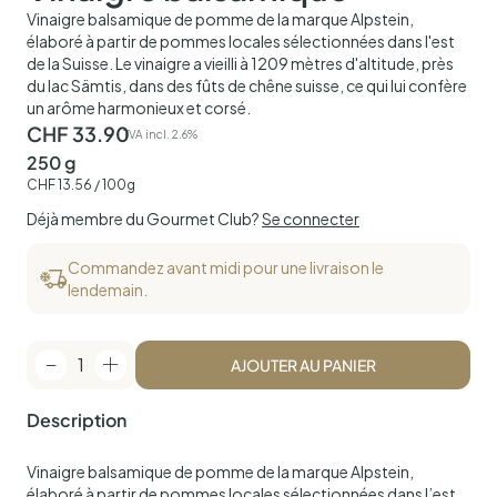
Vinaigre balsamique de pomme de la marque Alpstein,
élaboré à partir de pommes locales sélectionnées dans l'est
de la Suisse. Le vinaigre a vieilli à 1209 mètres d'altitude, près
du lac Sämtis, dans des fûts de chêne suisse, ce qui lui confère
un arôme harmonieux et corsé.
CHF
33.90
TVA incl. 2.6%
250 g
CHF
13.56
/ 100g
Déjà membre du Gourmet Club?
Se connecter
Commandez avant midi pour une livraison le
lendemain.
1
AJOUTER AU PANIER
Description
Vinaigre balsamique de pomme de la marque Alpstein,
élaboré à partir de pommes locales sélectionnées dans l’est