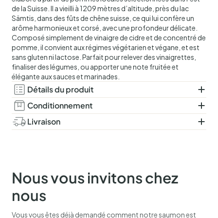
de la Suisse. Il a vieilli à 1209 mètres d’altitude, près du lac
Sämtis, dans des fûts de chêne suisse, ce qui lui confère un
arôme harmonieux et corsé, avec une profondeur délicate.
Composé simplement de vinaigre de cidre et de concentré de
pomme, il convient aux régimes végétarien et végane, et est
sans gluten ni lactose. Parfait pour relever des vinaigrettes,
finaliser des légumes, ou apporter une note fruitée et
élégante aux sauces et marinades.
Détails du produit
Ingrédients :
Vinaigre de cidre de pomme 50 %, concentré
Conditionnement
de pomme 50 %. Acidité 6,3 %.
Flacon en verre.
Livraison
250 ml.
Livré dans une boîte d’expédition réfrigérée et contrôlée,
maintenant une température optimale jusqu’à 48 heures.
Sélectionnez votre date de livraison préférée lors du
paiement. Pour une livraison le lendemain, la commande doit
Nous vous invitons chez
être passée avant 12h00, hors samedis, dimanches et jours
fériés.
nous
Vous vous êtes déjà demandé comment notre saumon est