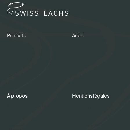
Produits
Aide
Boutique
Contacts
Gourmet Club
Mon compte
Saumon frais
Saumon fumé
Gravlax
Caviar
À propos
Mentions légales
À propos de Swiss Lachs
Politique de
Fumoir Alpin
confidentialité
Équipe
Imprimer
Carrières
Modes de paiement
Média
Expédition et livraison