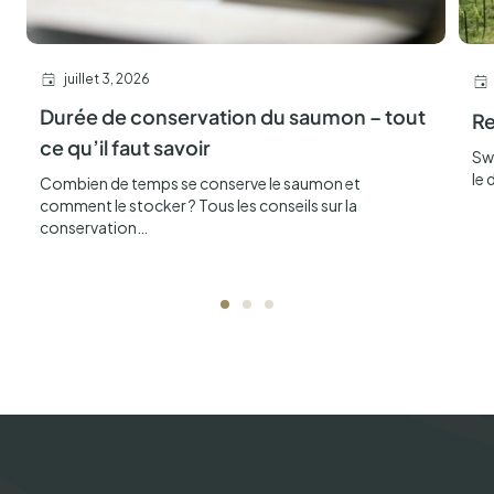
juillet 3, 2026
Durée de conservation du saumon – tout
Re
ce qu’il faut savoir
Sw
le 
Combien de temps se conserve le saumon et
comment le stocker ? Tous les conseils sur la
conservation…