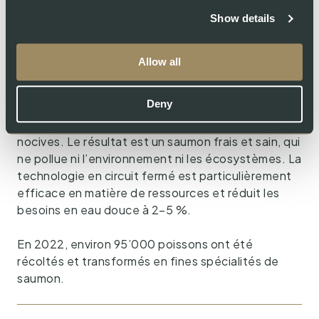
piscicultures les plus propres et les plus durables
Show details
au monde.
Swiss Alpine Fish AG élève les saumons selon les
Allow all
normes de qualité les plus élevées et mise
systématiquement sur la durabilité à tous les
Deny
niveaux. Les saumons sont exempts d’hormones,
d’antibiotiques et d’autres substances chimiques
nocives. Le résultat est un saumon frais et sain, qui
ne pollue ni l’environnement ni les écosystèmes. La
technologie en circuit fermé est particulièrement
efficace en matière de ressources et réduit les
besoins en eau douce à 2–5 %.
En 2022, environ 95’000 poissons ont été
récoltés et transformés en fines spécialités de
saumon.