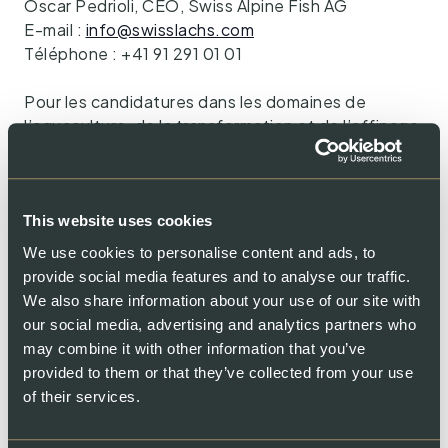
Oscar Pedrioli, CEO, Swiss Alpine Fish AG
E-mail :
info@swisslachs.com
Téléphone : +41 91 291 01 01
Pour les candidatures dans les domaines de
l’aquaculture, de la transformation et de l’affinage
du poisson ainsi que de la vente, veuillez écrire à
info@swisslachs.ch
.
À propos de Swiss Alpine Fish AG
This website uses cookies
We use cookies to personalise content and ads, to
L’entreprise est spécialisée dans la production de
provide social media features and to analyse our traffic.
poissons de haute qualité et utilise des techniques
We also share information about your use of our site with
d’élevage innovantes afin de garantir à la fois le
our social media, advertising and analytics partners who
bien-être des poissons et un impact
may combine it with other information that you’ve
environnemental minimal. Le saumon atlantique est
provided to them or that they’ve collected from your use
élevé dans l’installation intérieure de Lostallo, dans
of their services.
les Grisons. L’installation utilise les technologies
les plus récentes. Cela en fait l’une des