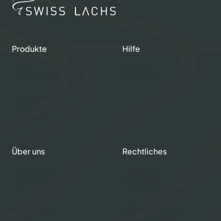
Produkte
Hilfe
Shop
Kontakte
Gourmet Club
Mein Konto
Frischlachs
Rauchlachs
Graved Lachs
Lachs Kaviar
Über uns
Rechtliches
Über Swiss Lachs
Datenschutz
Alpine Räucherai
Allgemeine
Team
Geschäftsbedingungen
Karriere
Impressum
Medienbereich
Versand & Lieferung
Rezepte
Zahlungsweisen