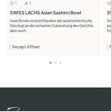
1
1
SWISS LACHS Asian Sashimi Bowl
S
Asian Bowls sind ein Klassiker der asiatischen Küche.
Di
Dies liegt an der einfachen Zubereitung des Gerichts,
pe
aber auch…
Fi
Rezept öffnen