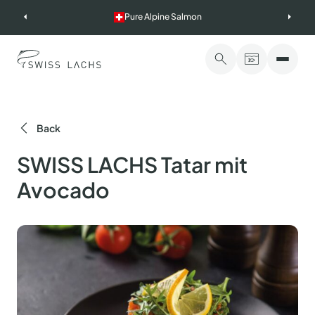
Skip
Pure Alpine Salmon
to
content
Back
SWISS LACHS Tatar mit
Avocado