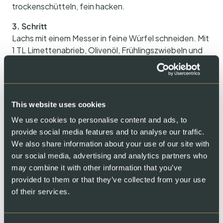
trockenschütteln, fein hacken.
3. Schritt
Lachs mit einem Messer in feine Würfel schneiden. Mit
1 TL Limettenabrieb, Olivenöl, Frühlingszwiebeln und
dem Dill vermischen. Mit Pfeffer und etwas Salz
abschmecken.
4. Schritt
This website uses cookies
Zum Anrichten 4 Ringe (Durchmesser: 10 cm) mit den
Avocadowürfeln befüllen, dann die Lachswürfel
We use cookies to personalise content and ads, to
darauf verteilen, Ringe vorsichtig entfernen. Evtl. mit
provide social media features and to analyse our traffic.
etwas Kresse garnieren. Vollkornbrotscheiben nach
We also share information about your use of our site with
Belieben kurz im Toaster toasten und zum Lachstatar
our social media, advertising and analytics partners who
servieren.
may combine it with other information that you’ve
provided to them or that they’ve collected from your use
of their services.
Share