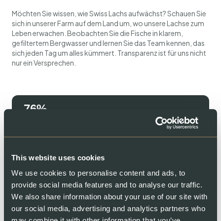
Möchten Sie wissen, wie Swiss Lachs aufwächst? Schauen Sie
sich in unserer Farm auf dem Land um, wo unsere Lachse zum
Leben erwachen. Beobachten Sie die Fische in klarem,
gefiltertem Bergwasser und lernen Sie das Team kennen, das
sich jeden Tag um alles kümmert. Transparenz ist für uns nicht
nur ein Versprechen.
Swiss Lachs Farm, Lostallo
Swiss Lachs Räucherei
Wasserfiltersystem
87
Wiederverwendetes Wasser
89
This website uses cookies
Abfall wird zu Biogas umgewandelt
We use cookies to personalise content and ads, to
provide social media features and to analyse our traffic.
89
We also share information about your use of our site with
Grüne Energie
our social media, advertising and analytics partners who
may combine it with other information that you’ve