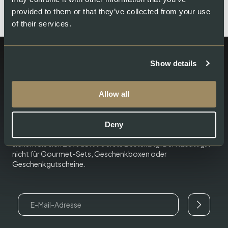
provided to them or that they’ve collected from your use
of their services.
Show details
Bleiben Sie auf dem Laufenden - mit
Allow all
Rezepten, Neuheiten und limitierten
Angeboten.
Deny
Neu bei Swiss Lachs? Abonnieren Sie unseren Newsletter und
sichern Sie sich 20% auf Ihre erste Bestellung. Der Rabatt gilt
nicht für Gourmet-Sets, Geschenkboxen oder
Geschenkgutscheine.
Email