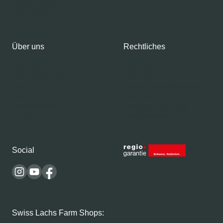
Graved Lachs
Lachs Kaviar
Über uns
Rechtliches
Über Swiss Lachs
Datenschutz
Alpine Räucherai
Allgemeine
Team
Geschäftsbedingungen
Karriere
Impressum
Medienbereich
Versand & Lieferung
Rezepte
Zahlungsweisen
Social
Swiss Lachs Farm Shops: