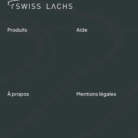
Produits
Aide
Boutique
Contacts
Gourmet Club
Mon compte
Saumon frais
Saumon fumé
Gravlax
Caviar
À propos
Mentions légales
À propos de Swiss Lachs
Politique de
Fumoir Alpin
confidentialité
Équipe
Imprimer
Carrières
Modes de paiement
Média
Expédition et livraison
Recettes
Termes et conditions