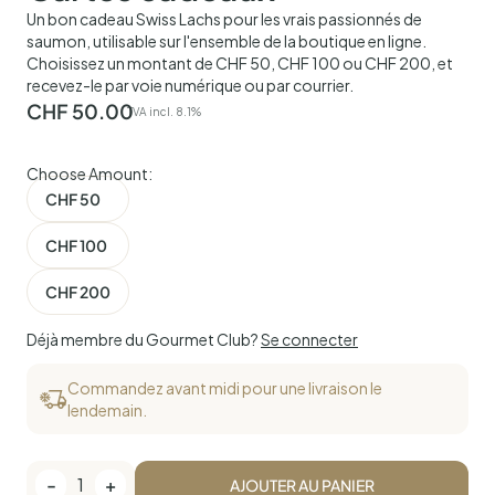
Un bon cadeau Swiss Lachs pour les vrais passionnés de
saumon, utilisable sur l'ensemble de la boutique en ligne.
Choisissez un montant de CHF 50, CHF 100 ou CHF 200, et
recevez-le par voie numérique ou par courrier.
CHF
50.00
TVA incl. 8.1%
Choose Amount:
CHF 50
CHF 100
CHF 200
Déjà membre du Gourmet Club?
Se connecter
Commandez avant midi pour une livraison le
lendemain.
-
1
+
AJOUTER AU PANIER