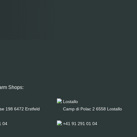
arm Shops:
Lostallo
se 198 6472 Erstfeld
Camp di Polac 2 6558 Lostallo
1 04
+41 91 291 01 04