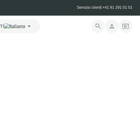
Servizio clienti:
+41 91 291 01 01
TI
re per affumicare in legno
o svizzero
icare in pino svizzero, progettato per affumicare delicatamente il
ia. Protegge il pesce dal contatto diretto con il fuoco e la griglia,
elicata nota affumicata.
cl. 8.1%
Sign in