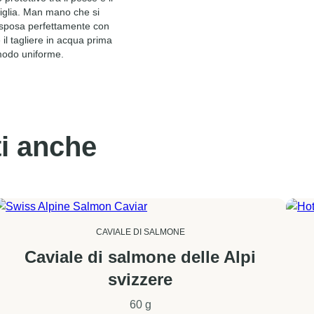
Colore:
marrone c
griglia. Man mano che si
ordini con consegna il gi
 sposa perfettamente con
domenica e giorni festivi.
 il tagliere in acqua prima
 modo uniforme.
ti anche
CAVIALE DI SALMONE
Caviale di salmone delle Alpi
svizzere
60 g