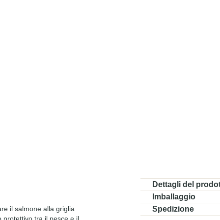
1
Dettagli del prodo
Dimensioni:
40 x 15 x
Imballaggio
Imballaggio protettivo.
re il salmone alla griglia
Spedizione
Peso:
470 g
rotettivo tra il pesce e il
Seleziona la data di conse