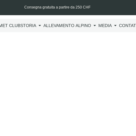
Consegna gratuita a partire da 250 CHF
MET CLUB
STORIA
ALLEVAMENTO ALPINO
MEDIA
CONTAT
Taglie
di pin
Tagliere per affum
salmone sulla grigl
aggiungendo una d
CHF
25.00
IVA in