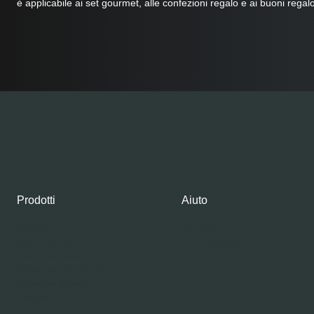
è applicabile ai set gourmet, alle confezioni regalo e ai buoni regalo
Prodotti
Aiuto
Negozio
Contatti
Gourmet Club
Il mio account
Salmone fresco
Salmone affumicato
Salmone graved
Caviale