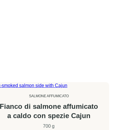
hiaro
orno successivo è alle ore 12:00 (mezzogiorno), esclusi sabato,
SALMONE AFFUMICATO
Fianco di salmone affumicato
a caldo con spezie Cajun
700 g