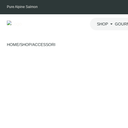
Skip
Pure Alpine Salmon
to
content
SHOP
GOUR
HOME
/
SHOP
/
ACCESSORI