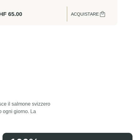
HF
65.00
ACQUISTARE
asce il salmone svizzero
o ogni giorno. La
Swiss Lachs Affumicatoio
Sistema di filtrazione dell'acqua