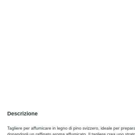
Descrizione
Tagliere per affumicare in legno di pino svizzero, ideale per prepara
donandogli un raffinato aroma affumicato. Il tagliere crea uno strato p