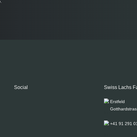
.
Social
Swiss Lachs F
Erstfeld
Gotthardstras
+41 91 291 0