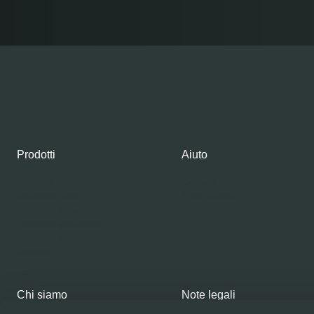
Prodotti
Aiuto
Negozio
Contatti
Gourmet Club
Il mio account
Salmone fresco
Salmone affumicato
Salmone graved
Caviale
Chi siamo
Note legali