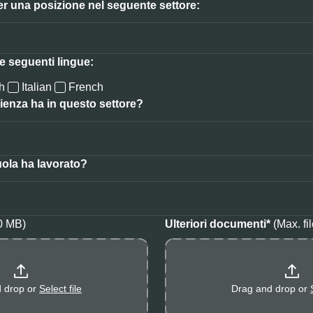
er una posizione nel seguente settore:
e seguenti lingue:
h
Italian
French
ienza ha in questo settore?
uola ha lavorato?
10 MB)
Ulteriori documenti*
(Max. fi
 drop or
Select file
Drag and drop or