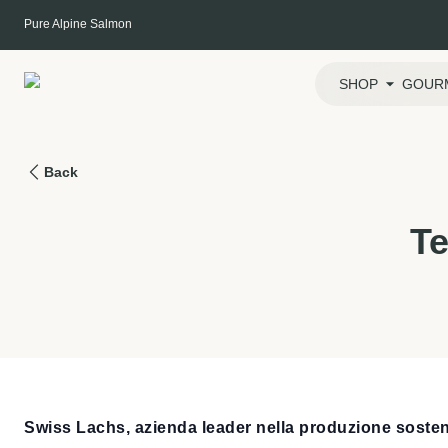
Skip
Pure Alpine Salmon
to
content
SHOP
GOUR
Back
Te
Swiss Lachs, azienda leader nella produzione sosten