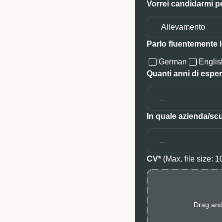
Vorrei candidarmi p
Parlo fluentemente l
German
Englis
Quanti anni di esper
In quale azienda/sc
CV*
(Max. file size: 
Drag and