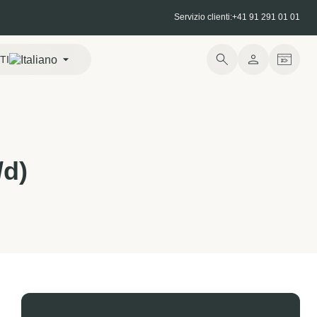
Servizio clienti:
+41 91 291 01 01
TI
/d)