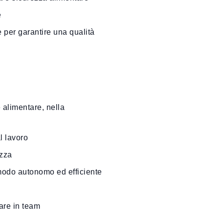
e
 per garantire una qualità
alimentare, nella
l lavoro
ezza
 modo autonomo ed efficiente
rare in team