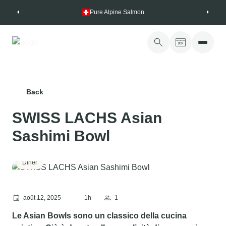
Skip
Pure Alpine Salmon
to
content
Back
SWISS LACHS Asian
Sashimi Bowl
Dîner
août 12, 2025
1h
1
Le Asian Bowls sono un classico della cucina