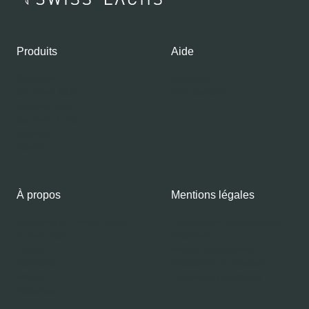
Produits
Aide
Boutique
Contacts
Gourmet Club
Mon compte
Saumon frais
Saumon fumé
Gravlax
Caviar
À propos
Mentions légales
À propos de Swiss Lachs
Politique de confidentialité
Fumoir Alpin
Imprimer
Équipe
Modes de paiement
Carrières
Expédition et livraison
Média
Termes et conditions
Recettes