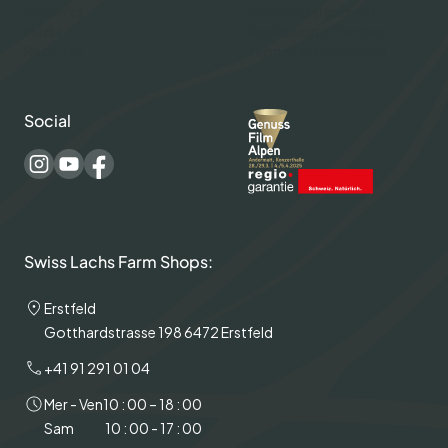
Carrières
Modes de paiement
Média
Expédition et livraison
Recettes
Termes et conditions
Social
Swiss Lachs Farm Shops:
Erstfeld
Gotthardstrasse 198 6472 Erstfeld
+41 91 291 01 04
Mer - Ven
10 : 00 – 18 : 00
Sam
10 : 00 - 17 : 00