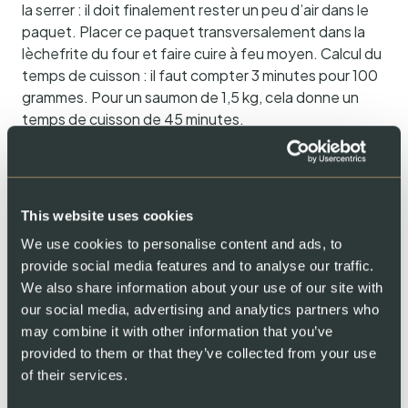
la serrer : il doit finalement rester un peu d’air dans le
paquet. Placer ce paquet transversalement dans la
lèchefrite du four et faire cuire à feu moyen. Calcul du
temps de cuisson : il faut compter 3 minutes pour 100
grammes. Pour un saumon de 1,5 kg, cela donne un
temps de cuisson de 45 minutes.
Si le saumon est servi comme plat principal chaud,
servir en accompagnement des pommes de terre à
chair ferme avec du raifort. Mais le saumon au four
This website uses cookies
peut également être servi comme plat principal ou
entrée froid. Dans ce cas, il faut d’abord le laisser
We use cookies to personalise content and ads, to
refroidir, puis le découper en filets et le dresser sur un
provide social media features and to analyse our traffic.
plat avec des tranches de citron. Le servir de
We also share information about your use of our site with
préférence avec différentes sauces comme la sauce
our social media, advertising and analytics partners who
pomme-raifort, l’aïoli ou une sauce crémeuse aux
may combine it with other information that you’ve
épinards et au citron. Servir avec une baguette.
provided to them or that they’ve collected from your use
of their services.