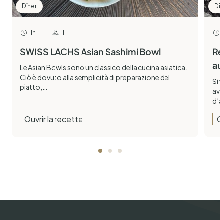
Dîner
D
1h
1
SWISS LACHS Asian Sashimi Bowl
R
a
Le Asian Bowls sono un classico della cucina asiatica.
Ciò è dovuto alla semplicità di preparazione del
Si
piatto,…
av
d’
Ouvrir la recette