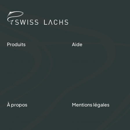
Produits
Aide
Boutique
Contacts
Gourmet Club
Mon compte
Saumon frais
Saumon fumé
Gravlax
Caviar
À propos
Mentions légales
À propos de Swiss Lachs
Politique de
Fumoir Alpin
confidentialité
Équipe
Imprimer