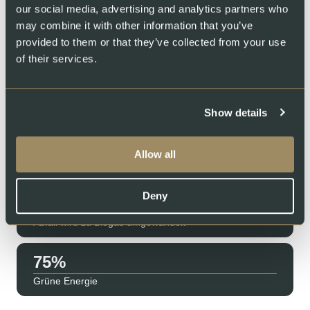
our social media, advertising and analytics partners who
Möchten Sie wissen, wie Swiss Lachs aufwächst? Schauen Sie
sich in unserer Farm auf dem Land um, wo unsere Lachse
may combine it with other information that you’ve
zum Leben erwachen. Beobachten Sie die Fische in klarem,
provided to them or that they’ve collected from your use
gefiltertem Bergwasser und lernen Sie das Team kennen, das
of their services.
sich jeden Tag um alles kümmert. Transparenz ist für uns nicht
nur ein Versprechen.
Swiss Lachs Farm, Lostallo
Swiss Lachs Räucherei
Wasserfiltersystem
Show details
87
Allow all
Wiederverwendetes Wasser
Deny
89
Abfall wird zu Biogas umgewandelt
89
Grüne Energie