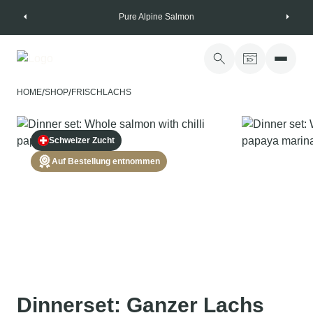
Skip
Pure Alpine Salmon
to
content
/
/
HOME
SHOP
FRISCHLACHS
Schweizer Zucht
Auf Bestellung entnommen
Dinnerset: Ganzer Lachs