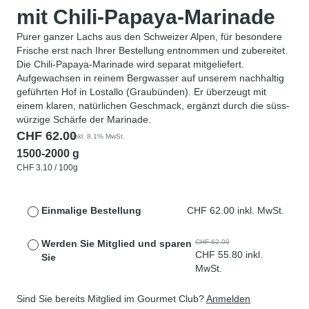
mit Chili-Papaya-Marinade
Purer ganzer Lachs aus den Schweizer Alpen, für besondere
Frische erst nach Ihrer Bestellung entnommen und zubereitet.
Die Chili-Papaya-Marinade wird separat mitgeliefert.
Aufgewachsen in reinem Bergwasser auf unserem nachhaltig
geführten Hof in Lostallo (Graubünden). Er überzeugt mit
einem klaren, natürlichen Geschmack, ergänzt durch die süss-
würzige Schärfe der Marinade.
CHF
62.00
inkl. 8.1% MwSt.
1500-2000 g
CHF
3.10
/ 100g
Einmalige Bestellung
CHF
62.00
inkl. MwSt.
Werden Sie Mitglied und sparen
CHF
62.00
CHF
55.80
inkl.
Sie
MwSt.
Sind Sie bereits Mitglied im Gourmet Club?
Anmelden