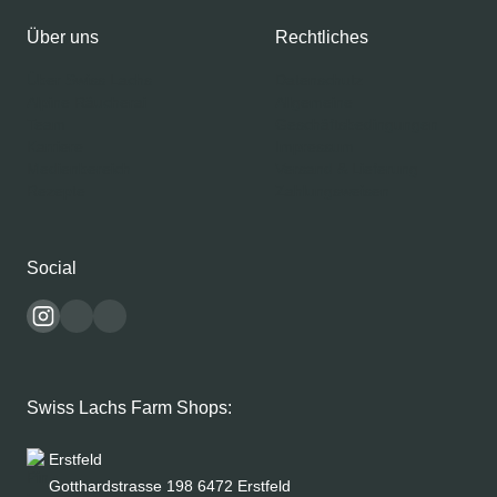
Über uns
Rechtliches
Über Swiss Lachs
Datenschutz
Alpine Räucherai
Allgemeine
Team
Geschäftsbedingungen
Karriere
Impressum
Medienbereich
Versand & Lieferung
Rezepte
Zahlungsweisen
Social
Swiss Lachs Farm Shops:
Erstfeld
Gotthardstrasse 198 6472 Erstfeld