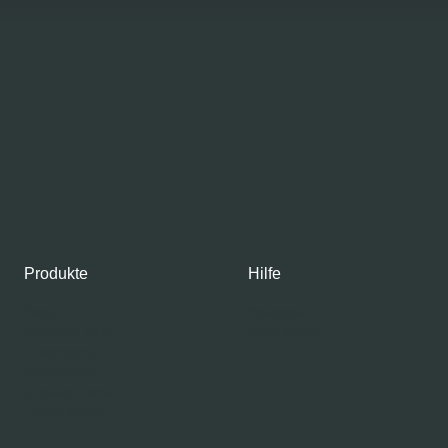
Produkte
Hilfe
Shop
Kontakte
Gourmet Club
Mein Konto
Frischlachs
Rauchlachs
Graved Lachs
Lachs Kaviar