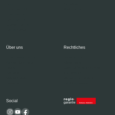
Shop
Kontakte
Gourmet Club
Mein Konto
Frischlachs
Rauchlachs
Graved Lachs
Lachs Kaviar
Über uns
Rechtliches
Über Swiss Lachs
Datenschutz
Alpine Räucherai
Allgemeine
Team
Geschäftsbedingungen
Karriere
Impressum
Medienbereich
Versand & Lieferung
Rezepte
Zahlungsweisen
Social