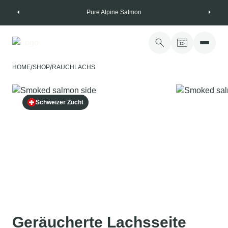
Skip
Pure Alpine Salmon
to
content
/
/
HOME
SHOP
RAUCHLACHS
Schweizer Zucht
Geräucherte Lachsseite