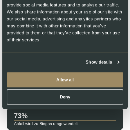
provide social media features and to analyse our traffic.
We also share information about your use of our site with
our social media, advertising and analytics partners who
Wir laden Sie zu uns ein
may combine it with other information that you’ve
provided to them or that they’ve collected from your use
Möchten Sie wissen, wie Swiss Lachs aufwächst? Schauen Sie
of their services.
sich in unserer Farm auf dem Land um, wo unsere Lachse
zum Leben erwachen. Beobachten Sie die Fische in klarem,
gefiltertem Bergwasser und lernen Sie das Team kennen, das
sich jeden Tag um alles kümmert. Transparenz ist für uns nicht
Show details
nur ein Versprechen.
Swiss Lachs Farm, Lostallo
Swiss Lachs Räucherei
Wasserfiltersystem
Allow all
85
Deny
Wiederverwendetes Wasser
87
Abfall wird zu Biogas umgewandelt