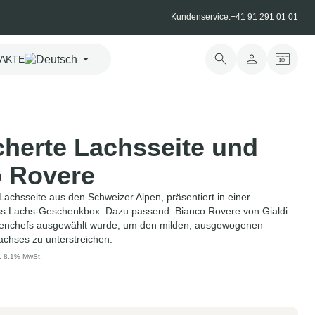
Kundenservice:
+41 91 291 01 01
AKTE
herte Lachsseite und
 Rovere
achsseite aus den Schweizer Alpen, präsentiert in einer
ss Lachs-Geschenkbox. Dazu passend: Bianco Rovere von Gialdi
chenchefs ausgewählt wurde, um den milden, ausgewogenen
chses zu unterstreichen.
l. 8.1% MwSt.