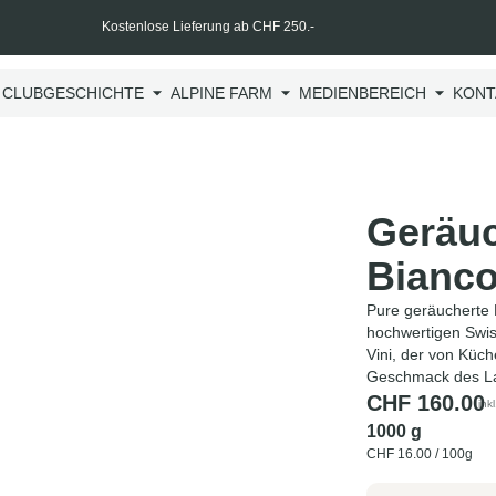
Kostenlose Lieferung ab CHF 250.-
 CLUB
GESCHICHTE
ALPINE FARM
MEDIENBEREICH
KONT
Geräuc
Bianco
Pure geräucherte L
hochwertigen Swi
Vini, der von Kü
Geschmack des La
CHF
160.00
ink
1000 g
CHF
16.00
/ 100g