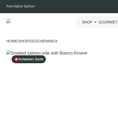
Skip
Pure Alpine Salmon
to
content
SHOP
GOURMET
HOME
/
SHOP
/
GESCHENKBOX
Schweizer Zucht