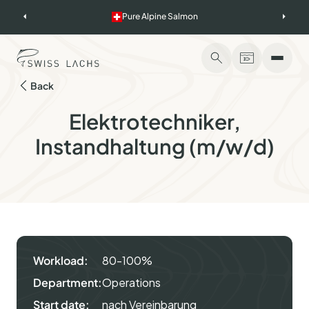
Skip
Pure Alpine Salmon
to
content
Back
Elektrotechniker,
Instandhaltung (m/w/d)
Workload:
80-100%
Department:
Operations
Start date:
nach Vereinbarung