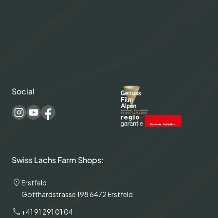
Über Swiss Lachs
Datenschutz
Alpine Räucherai
Allgemeine
Team
Geschäftsbedingungen
Karriere
Impressum
Medienbereich
Versand & Lieferung
Rezepte
Zahlungsweisen
Social
Swiss Lachs Farm Shops:
Erstfeld
Gotthardstrasse 198 6472 Erstfeld
+41 91 291 01 04