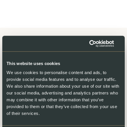
Spricht Sie diese
This website uses cookies
abwechslungsreiche
We use cookies to personalise content and ads, to
Herausforderung an? Dann freuen
provide social media features and to analyse our traffic.
wir uns darauf, Sie
We also share information about your use of our site with
our social media, advertising and analytics partners who
kennenzulernen!
may combine it with other information that you’ve
provided to them or that they’ve collected from your use
Bitte bewerben Sie sich online über das untenstehende
of their services.
Formular: