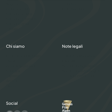
Negozio
Contatti
Gourmet Club
Il mio account
Salmone fresco
Salmone affumicato
Salmone graved
Caviale
Chi siamo
Note legali
Informazioni su Swiss
Politica della privacy
Lachs
Impresso
Affumicatoio Alpino
Metodi di pagamento
Squadra
Spedizione e consegna
Carriere
Termini e condizioni
Articoli
Ricette
Social