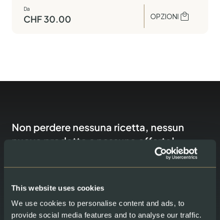
Da
OPZIONI
CHF
30.00
Non perdere nessuna ricetta, nessun
nuovo prodotto e nessuna offerta!
Nuovo cliente Swiss Lachs? Iscriviti alla nostra newsletter e
riceve uno sconto del 20%, valido una sola volta, sul tuo
primo ordine. Lo sconto non è applicabile ai set gourmet, alle
This website uses cookies
confezioni regalo e ai buoni regalo.
We use cookies to personalise content and ads, to
provide social media features and to analyse our traffic.