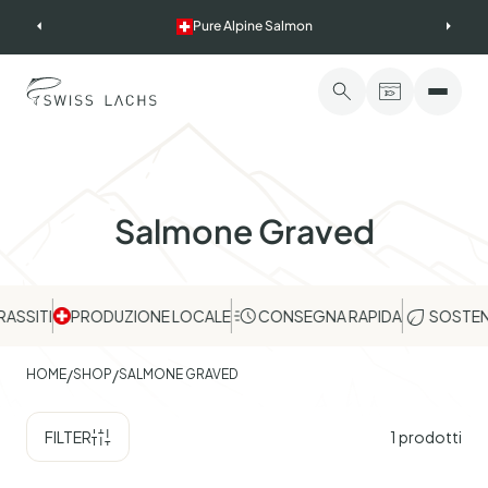
Skip
Pure Alpine Salmon
to
content
Salmone Graved
ASSITI
PRODUZIONE LOCALE
CONSEGNA RAPIDA
SOSTENI
/
/
HOME
SHOP
SALMONE GRAVED
FILTER
1
prodotti