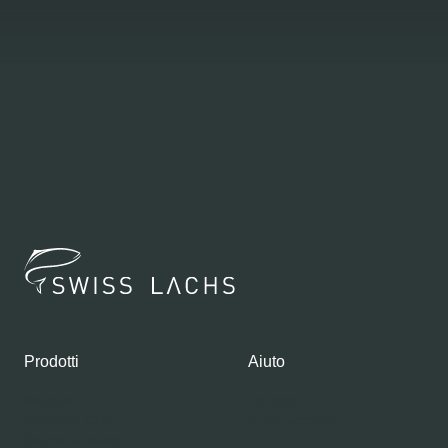
Prodotti
Aiuto
Negozio
Contatti
Gourmet Club
Il mio account
Salmone fresco