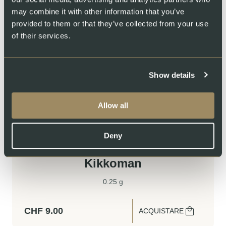
CONDIMENTI
may combine it with other information that you’ve
provided to them or that they’ve collected from your use
Aceto balsamico
of their services.
250 g
CHF
33.90
Show details
ACQUISTARE
Allow all
CONDIMENTI
Deny
Salsa di soia biologica
Kikkoman
0.25 g
CHF
9.00
ACQUISTARE