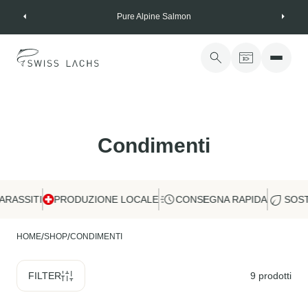
Skip
Pure Alpine Salmon
to
content
Condimenti
RASSITI
PRODUZIONE LOCALE
CONSEGNA RAPIDA
SOSTE
/
/
HOME
SHOP
CONDIMENTI
FILTER
9
prodotti