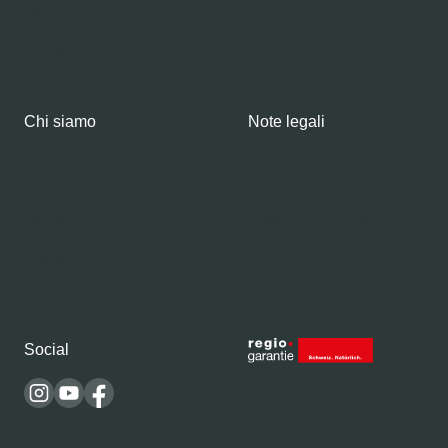
Salmone affumicato
Salmone graved
Caviale
Chi siamo
Note legali
Informazioni su Swiss
Politica della privacy
Lachs
Impresso
Affumicatoio Alpino
Metodi di pagamento
Squadra
Spedizione e consegna
Carriere
Termini e condizioni
Articoli
Ricette
Social