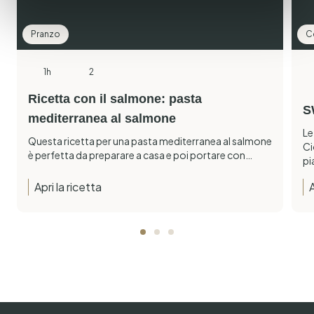
Pranzo
C
1h
2
Ricetta con il salmone: pasta
S
mediterranea al salmone
Le
Questa ricetta per una pasta mediterranea al salmone
Ci
è perfetta da preparare a casa e poi portare con…
pi
Apri la ricetta
A