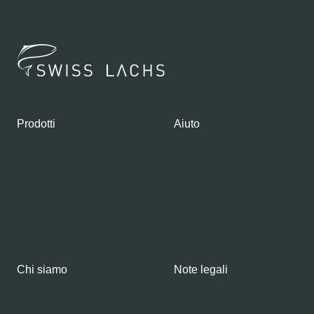
Prodotti
Aiuto
Negozio
Contatti
Gourmet Club
Il mio account
Salmone fresco
Salmone affumicato
Salmone graved
Caviale
Chi siamo
Note legali
Informazioni su Swiss
Politica della privacy
Lachs
Impresso