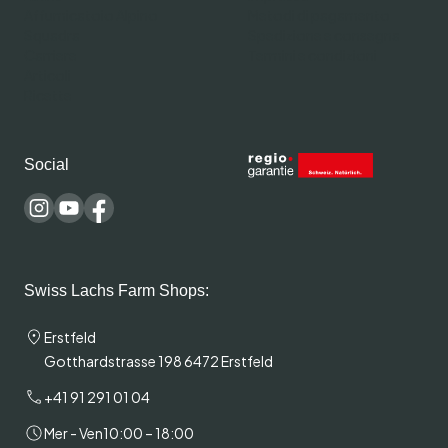
Affumicatoio Alpino
Metodi di pagamento
Squadra
Spedizione e consegna
Carriere
Termini e condizioni
Articoli
Ricette
Social
Swiss Lachs Farm Shops:
Erstfeld
Gotthardstrasse 198 6472 Erstfeld
+41 91 291 01 04
Mer - Ven
10:00 – 18:00