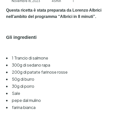
Novembre 16, 2023
45min
1
Questa ricetta è stata preparata da Lorenzo Albrici
nell’ambito del programma “Albrici in 8 minuti”.
Gli ingredienti
1 Trancio di salmone
300g di sedano rapa
200g di patate farinose rosse
50g di burro
30g di porro
Sale
pepe dal mulino
farina bianca