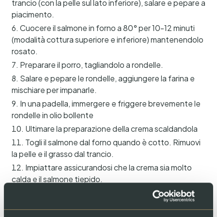
trancio (con la pelle sul lato inferiore), salare e pepare a
piacimento.
Cuocere il salmone in forno a 80° per 10-12 minuti
(modalità cottura superiore e inferiore) mantenendolo
rosato.
Preparare il porro, tagliandolo a rondelle.
Salare e pepare le rondelle, aggiungere la farina e
mischiare per impanarle.
In una padella, immergere e friggere brevemente le
rondelle in olio bollente
Ultimare la preparazione della crema scaldandola
Togli il salmone dal forno quando è cotto. Rimuovi
la pelle e il grasso dal trancio.
Impiattare assicurandosi che la crema sia molto
calda e il salmone tiepido.
Decorare a piacimento con le rondelle di porro
fritto.