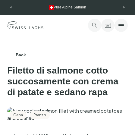
Skip
Pure Alpine Salmon
to
content
Back
Filetto di salmone cotto
succosamente con crema
di patate e sedano rapa
Cena
Pranzo