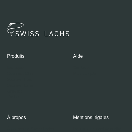
Produits
Aide
Boutique
Contacts
Gourmet Club
Mon compte
Saumon frais
Saumon fumé
Gravlax
Caviar
À propos
Mentions légales
À propos de Swiss Lachs
Politique de confidentialité