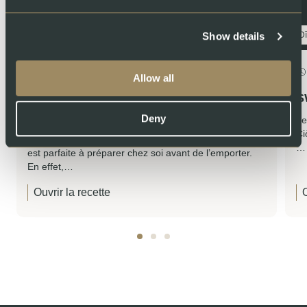
Déjeuner
D
Show details
1h
2
Allow all
Recette au saumon : pâtes
S
méditerranéennes au saumon
Deny
Le
Ci
Cette recette de pâtes méditerranéennes au saumon
…
est parfaite à préparer chez soi avant de l’emporter.
En effet,…
Ouvrir la recette
O