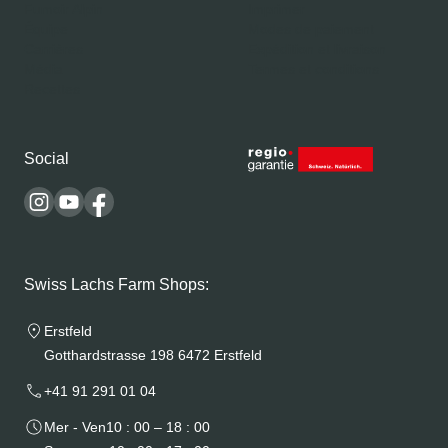
Fumoir Alpin
Imprimer
Équipe
Modes de paiement
Carrières
Expédition et livraison
Média
Termes et conditions
Recettes
Social
Swiss Lachs Farm Shops:
Erstfeld
Gotthardstrasse 198 6472 Erstfeld
+41 91 291 01 04
Mer - Ven
10 : 00 – 18 : 00