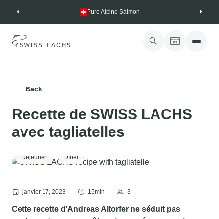
Skip
Pure Alpine Salmon
to
content
Back
Recette de SWISS LACHS
avec tagliatelles
Déjeuner
Dîner
janvier 17, 2023
15min
3
Cette recette d’Andreas Altorfer ne séduit pas