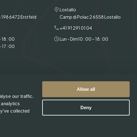
Lostallo
 198 6472 Erstfeld
Camp di Polac 2 6558 Lostallo
+41 91 291 01 04
– 18 : 00
Lun - Dim
10 : 00 – 18 : 00
- 17 : 00
Allow all
yse our traffic.
 analytics
Deny
y’ve collected
© 2026 Swiss Lachs AG. All rights reserved