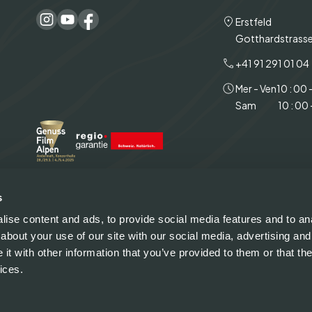
Erstfeld
Gotthardstrasse
+41 91 291 01 04
Mer - Ven
10 : 00 
Sam
10 : 00 
s
ise content and ads, to provide social media features and to anal
about your use of our site with our social media, advertising and
t with other information that you’ve provided to them or that the
ices.
Pure Alpine Salmon