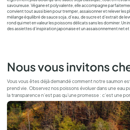
savoureuse. Végane et polyvalente, elle accompagne parfaitement
convient tout aussi bien pour tremper, assaisonner et relever les 
mélange équilibré de sauce soja, d’eau, de sucre et d’extrait de le
rond qui met en valeur les poissons délicats sans les dominer. Un 
des assiettes d’inspiration japonaise et un assaisonnement net et 
Nous vous invitons ch
Vous vous êtes déjà demandé comment notre saumon est é
prend vie. Observez nos poissons évoluer dans une eau pu
la transparence n’est pas qu’une promesse : c’est une po