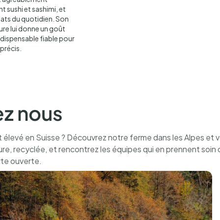
Livré dans une boîte d’e
Allergènes :
Contient 
 sushi et sashimi, et
optimale jusqu’à 48 heure
250 ml.
plats du quotidien. Son
paiement. Pour une livra
vure lui donne un goût
hors samedis, dimanches e
indispensable fiable pour
précis.
ez nous
levé en Suisse ? Découvrez notre ferme dans les Alpes et 
re, recyclée, et rencontrez les équipes qui en prennent soin 
rte ouverte.