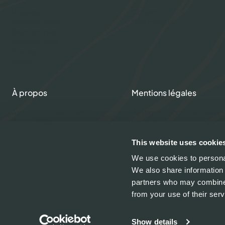
Boutique
Contacts
Gourmet Club
Mon compte
Saumon frais
Saumon fumé
Gravlax
Caviar
À propos
Mentions légales
À propos de Swiss Lachs
Politique de confidentialité
Fumoir Alpin
Imprimer
Équipe
Modes de paiement
Carrières
Expédition et livraison
This website uses cookie
Média
Termes et conditions
We use cookies to personal
Recettes
We also share information 
partners who may combine i
from your use of their serv
Paiement sécurisé avec :
Show details