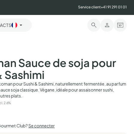
Service client
+41 91 291 01 01
ACTS
an Sauce de soja pour
& Sashimi
koman pour Sushi & Sashimi, naturellement fermentée, au parfum
auce soja classique. Végane, idéale pour assaisonner sushi,
autres plats.
cl. 2.6%
Gourmet Club?
Se connecter