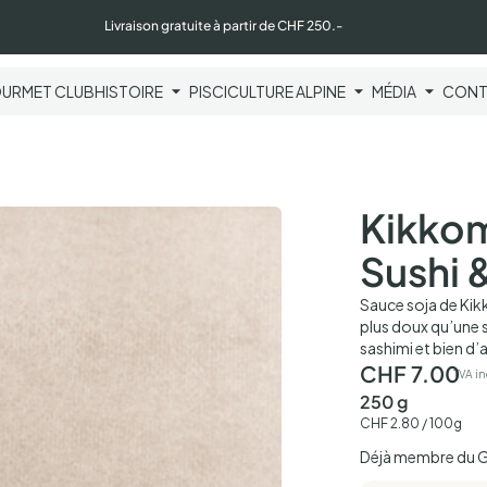
Livraison gratuite à partir de CHF 250.-
URMET CLUB
HISTOIRE
PISCICULTURE ALPINE
MÉDIA
CONT
Kikkom
Sushi 
Sauce soja de Kik
plus doux qu’une s
sashimi et bien d’
CHF
7.00
TVA in
250 g
CHF
2.80
/ 100g
Déjà membre du 