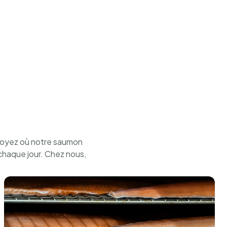
xpédition réfrigérée et contrôlée, maintenant une température
du soja et du blé.
s. Sélectionnez votre date de livraison préférée lors du
ison le lendemain, la commande doit être passée avant 12h00,
t jours fériés.
voyez où notre saumon
chaque jour. Chez nous,