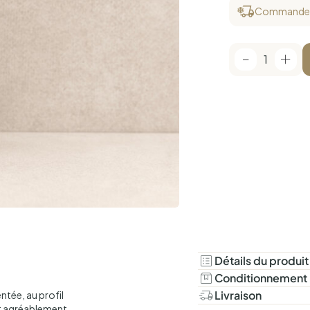
Commandez a
1
Détails du produit
Ingrédients :
Sauce soj
Conditionnement
sel de cu
Flacon en verre.
Livraison
tée, au profil
nt agréablement