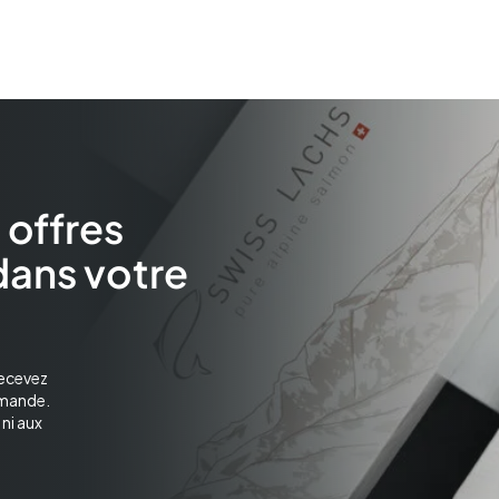
 offres
dans votre
recevez
mmande.
ni aux