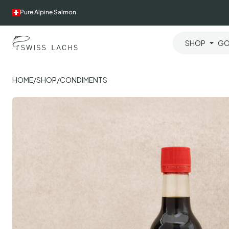
Skip
Pure Alpine Salmon
to
content
SHOP
GO
HOME
/
SHOP
/
CONDIMENTS