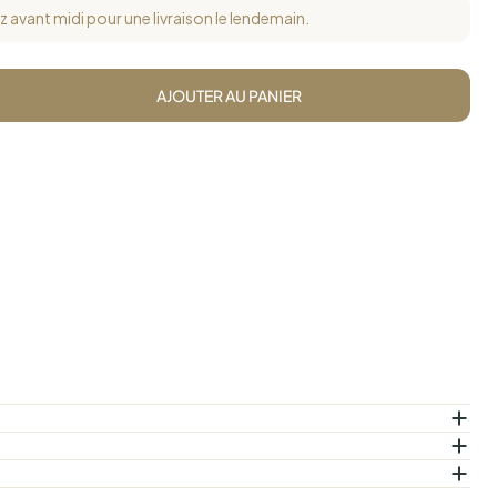
vant midi pour une livraison le lendemain.
AJOUTER AU PANIER
a 76 % (eau, soja, blé, sel de cuisine), eau, sucre, extrait de levure,
isine. Pasteurisé