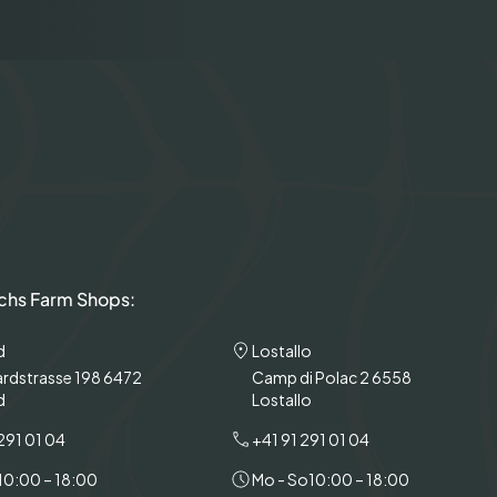
chs Farm Shops:
d
Lostallo
rdstrasse 198 6472
Camp di Polac 2 6558
d
Lostallo
291 01 04
+41 91 291 01 04
10:00 – 18:00
Mo - So
10:00 – 18:00