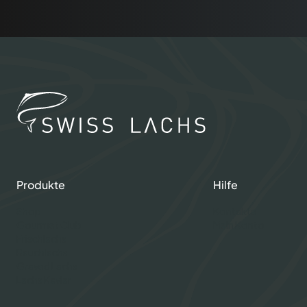
Produkte
Hilfe
Shop
Kontakte
Gourmet Club
Mein Konto
Frischlachs
Rauchlachs
Graved Lachs
Lachs Kaviar