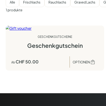
Alle
Frischlachs
Rauchlachs
Graved Lachs
G
1
produkte
GESCHENKGUTSCHEINE
Geschenkgutschein
CHF
50.00
OPTIONEN
Ab