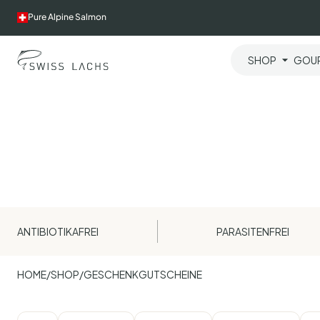
Skip
Pure Alpine Salmon
to
content
SHOP
GOUR
ANTIBIOTIKAFREI
PARASITENFREI
HOME
/
SHOP
/
GESCHENKGUTSCHEINE