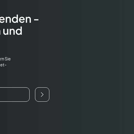
fenden -
n und
rn Sie
met-