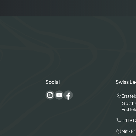
Social
Swiss La
Erstfel
Gottha
Erstfel
+41 91 
Mit - Fr