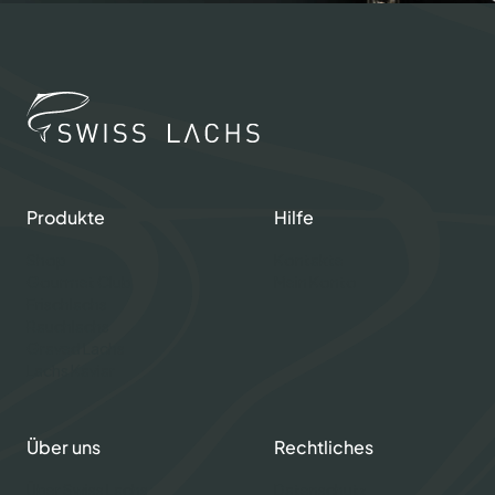
Produkte
Hilfe
Shop
Kontakte
Gourmet Club
Mein Konto
Frischlachs
Rauchlachs
Graved Lachs
Lachs Kaviar
Über uns
Rechtliches
Über Swiss Lachs
Datenschutz