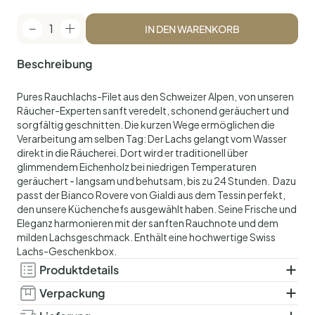
1
IN DEN WARENKORB
Beschreibung
Pures Rauchlachs-Filet aus den Schweizer Alpen, von unseren
Räucher-Experten sanft veredelt, schonend geräuchert und
sorgfältig geschnitten. Die kurzen Wege ermöglichen die
Verarbeitung am selben Tag: Der Lachs gelangt vom Wasser
direkt in die Räucherei. Dort wird er traditionell über
glimmendem Eichenholz bei niedrigen Temperaturen
geräuchert - langsam und behutsam, bis zu 24 Stunden.
Dazu
passt der Bianco Rovere von Gialdi aus dem Tessin perfekt,
den unsere Küchenchefs ausgewählt haben. Seine Frische und
Eleganz harmonieren mit der sanften Rauchnote und dem
milden Lachsgeschmack. Enthält eine hochwertige Swiss
Lachs-Geschenkbox.
Produktdetails
Zutaten:
Kalt geräucherter Schweizer Lachs (Salmo
Verpackung
salar), Speisesalz. Bianco Rovere (Gialdi
Vakuumverpackt. Enthält eine hochwertige Swiss Lachs-