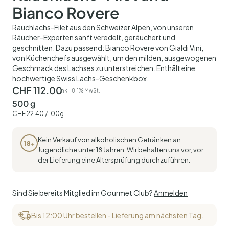
Bianco Rovere
Rauchlachs-Filet aus den Schweizer Alpen, von unseren
Räucher-Experten sanft veredelt, geräuchert und
geschnitten. Dazu passend: Bianco Rovere von Gialdi Vini,
von Küchenchefs ausgewählt, um den milden, ausgewogenen
Geschmack des Lachses zu unterstreichen. Enthält eine
hochwertige Swiss Lachs-Geschenkbox.
CHF
112.00
inkl. 8.1% MwSt.
500 g
CHF
22.40
/ 100g
Kein Verkauf von alkoholischen Getränken an
18+
Jugendliche unter 18 Jahren. Wir behalten uns vor, vor
der Lieferung eine Altersprüfung durchzuführen.
Sind Sie bereits Mitglied im Gourmet Club?
Anmelden
Bis 12:00 Uhr bestellen - Lieferung am nächsten Tag.