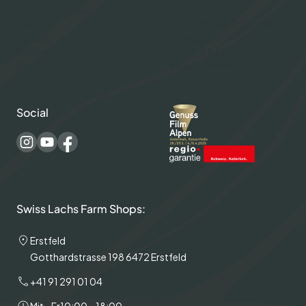
Alpine Räucherai
Allgemeine
Team
Geschäftsbedingungen
Karriere
Impressum
Medienbereich
Versand & Lieferung
Rezepte
Zahlungsweisen
Social
Swiss Lachs Farm Shops:
Erstfeld
Gotthardstrasse 198 6472 Erstfeld
+41 91 291 01 04