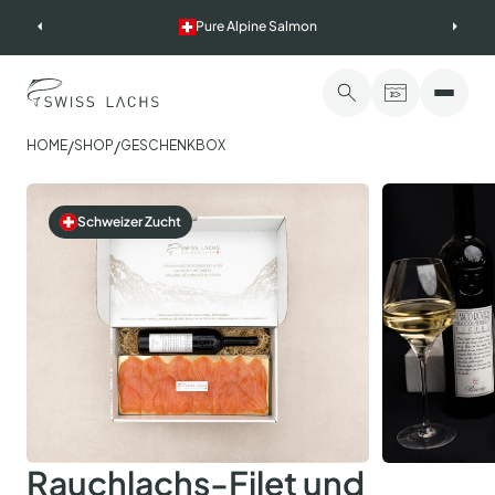
Skip
Pure Alpine Salmon
to
content
/
/
HOME
SHOP
GESCHENKBOX
Schweizer Zucht
Rauchlachs-Filet und