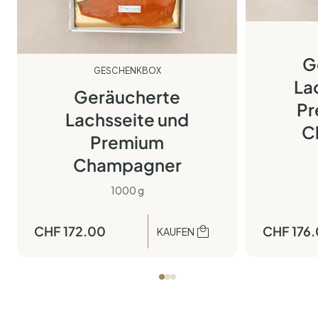
G
GESCHENKBOX
La
Geräucherte
Pr
Lachsseite und
C
Premium
Champagner
1000 g
CHF
172.00
CHF
176
KAUFEN