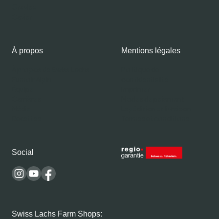
Gravlax
Caviar
À propos
Mentions légales
À propos de Swiss Lachs
Politique de
Fumoir Alpin
confidentialité
Équipe
Imprimer
Carrières
Modes de paiement
Média
Expédition et livraison
Recettes
Termes et conditions
Social
Swiss Lachs Farm Shops: