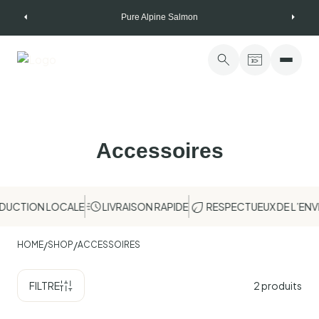
Skip
Pure Alpine Salmon
to
content
Accessoires
UCTION LOCALE
LIVRAISON RAPIDE
RESPECTUEUX DE L’ENV
/
/
HOME
SHOP
ACCESSOIRES
FILTRE
2
produits