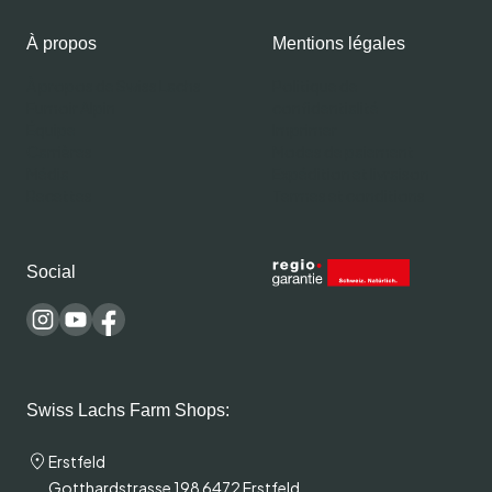
À propos
Mentions légales
À propos de Swiss Lachs
Politique de
Fumoir Alpin
confidentialité
Équipe
Imprimer
Carrières
Modes de paiement
Média
Expédition et livraison
Recettes
Termes et conditions
Social
Swiss Lachs Farm Shops:
Erstfeld
Gotthardstrasse 198 6472 Erstfeld