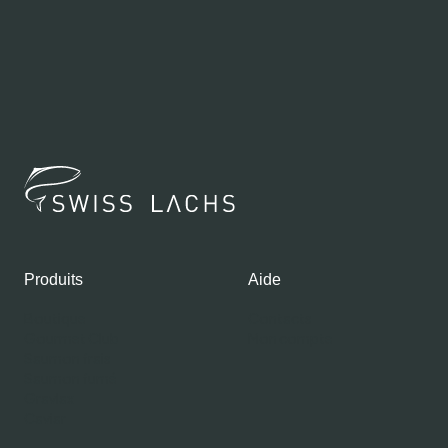
Produits
Aide
Boutique
Contacts
Gourmet Club
Mon compte
Saumon frais
Saumon fumé
Gravlax
Caviar