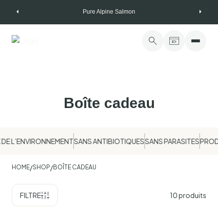
Skip
Pure Alpine Salmon
to
content
Boîte cadeau
E L’ENVIRONNEMENT
SANS ANTIBIOTIQUES
SANS PARASITES
PRODU
/
/
HOME
SHOP
BOÎTE CADEAU
FILTRE
10
produits