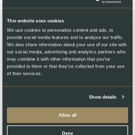
This website uses cookies
BOÎTE CADEAU
We use cookies to personalise content and ads, to
Filet de saumon fumé avec
provide social media features and to analyse our traffic.
Bianco Rovere
We also share information about your use of our site with
our social media, advertising and analytics partners who
500 g
may combine it with other information that you’ve
provided to them or that they’ve collected from your use
CHF
112.00
ACHETER
of their services.
Show details
BOÎTE CADEAU
Allow all
Saumon gravlax à l’aneth et
Rosato Rovere
Deny