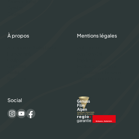
Saumon fumé
Gravlax
Caviar
À propos
Mentions légales
À propos de Swiss Lachs
Politique de
Fumoir Alpin
confidentialité
Équipe
Imprimer
Carrières
Modes de paiement
Média
Expédition et livraison
Recettes
Termes et conditions
Social