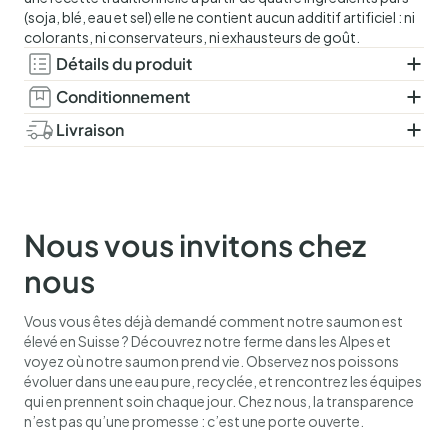
(soja, blé, eau et sel) elle ne contient aucun additif artificiel : ni
colorants, ni conservateurs, ni exhausteurs de goût.
Détails du produit
Ingrédients :
Eau, soja, blé, sel de cuisine. Pasteurisé.
Conditionnement
Allergènes :
Contient du soja et du blé.
Flacon en verre.
Livraison
250 ml.
Livré dans une boîte d’expédition réfrigérée et contrôlée,
maintenant une température optimale jusqu’à 48 heures.
Sélectionnez votre date de livraison préférée lors du
paiement. Pour une livraison le lendemain, la commande doit
Nous vous invitons chez
être passée avant 12h00, hors samedis, dimanches et jours
fériés.
nous
Vous vous êtes déjà demandé comment notre saumon est
élevé en Suisse ? Découvrez notre ferme dans les Alpes et
voyez où notre saumon prend vie. Observez nos poissons
évoluer dans une eau pure, recyclée, et rencontrez les équipes
qui en prennent soin chaque jour. Chez nous, la transparence
n’est pas qu’une promesse : c’est une porte ouverte.