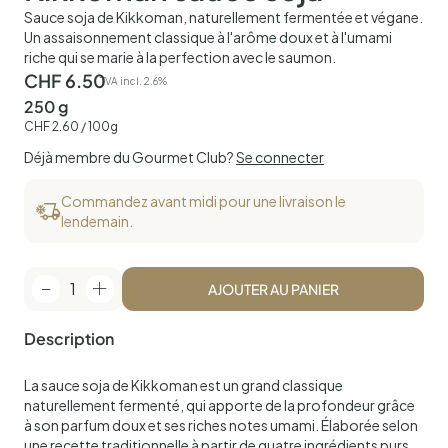
Sauce soja de Kikkoman, naturellement fermentée et végane.
Un assaisonnement classique à l'arôme doux et à l'umami
riche qui se marie à la perfection avec le saumon.
CHF
6.50
TVA incl. 2.6%
250 g
CHF
2.60
/ 100g
Déjà membre du Gourmet Club?
Se connecter
Commandez avant midi pour une livraison le
lendemain.
1
AJOUTER AU PANIER
Description
La sauce soja de Kikkoman est un grand classique
naturellement fermenté, qui apporte de la profondeur grâce
à son parfum doux et ses riches notes umami. Élaborée selon
une recette traditionnelle à partir de quatre ingrédients purs