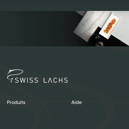
Produits
Aide
Boutique
Contacts
Gourmet Club
Mon compte
Saumon frais