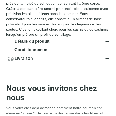
près de la moitié du sel tout en conservant l'arôme corsé.
Grâce à son caractère umami prononcé, elle assaisonne avec
précision les plats délicats sans les dominer. Sans
conservateurs ni additifs, elle constitue un aliment de base
polyvalent pour les sauces, les soupes, les légumes et les
sautés. C'est un excellent choix pour les sushis et les sashimis
lorsqu'on préfère un profil de sel allégé.
Détails du produit
Ingrédients :
Eau, soja, blé, sel de cuisine, vinaigre d’alcool,
Conditionnement
alcool, sucre. Pasteurisé.
Flacon en verre.
Livraison
Allergènes :
Contient du soja, du blé et du gluten.
Livré dans une boîte d’expédition réfrigérée et contrôlée,
250 ml.
maintenant une température optimale jusqu’à 48 heures.
Sélectionnez votre date de livraison préférée lors du paiement.
Pour une livraison le lendemain, la commande doit être passée
avant 12h00, hors samedis, dimanches et jours fériés.
Nous vous invitons chez
nous
Vous vous êtes déjà demandé comment notre saumon est
élevé en Suisse ? Découvrez notre ferme dans les Alpes et