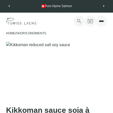
Skip
Pure Alpine Salmon
to
content
/
/
HOME
SHOP
CONDIMENTS
Kikkoman sauce soja à