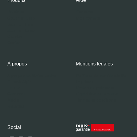
Produits
Aide
Boutique
Contacts
Gourmet Club
Mon compte
Saumon frais
Saumon fumé
Gravlax
Caviar
À propos
Mentions légales
À propos de Swiss Lachs
Politique de confidentialité
Fumoir Alpin
Imprimer
Équipe
Modes de paiement
Carrières
Expédition et livraison
Média
Termes et conditions
Recettes
Social