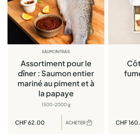
SAUMON FRAIS
Assortiment pour le
Côt
dîner : Saumon entier
fum
mariné au piment et à
la papaye
1500-2000 g
CHF
62.00
CHF
160
ACHETER