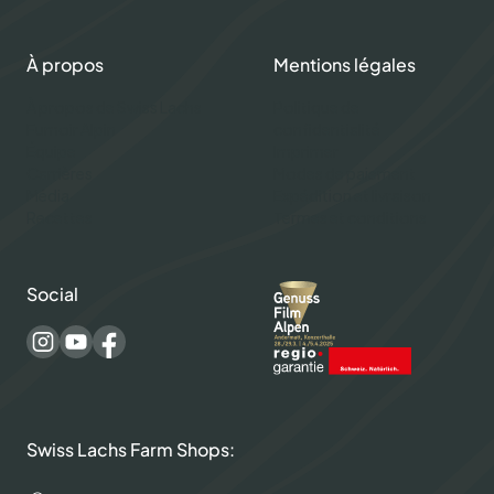
À propos
Mentions légales
À propos de Swiss Lachs
Politique de
Fumoir Alpin
confidentialité
Équipe
Imprimer
Carrières
Modes de paiement
Média
Expédition et livraison
Recettes
Termes et conditions
Social
Swiss Lachs Farm Shops: