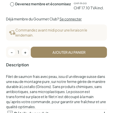
Devenez membre et économisez
CHF
19.00
CHF
17.10
TVA incl.
Déjà membre du Gourmet Club?
Se connecter
Commandez avant midi pour une livraison le
lendemain.
-
1
+
AJOUTER AU PANIER
Description
Filet de saumon frais avec peau, issu d’un élevage suisse dans
une eau de montagne pure, sur notre ferme gérée de manière
durable à Lostallo (Grisons). Sans produits chimiques, sans
antibiotiques, sans microplastiques.
Le poisson est
transformé sur place et le filet n’est découpé à la main
qu’après votre commande, pour garantir une fraîcheur et une
qualité optimales.