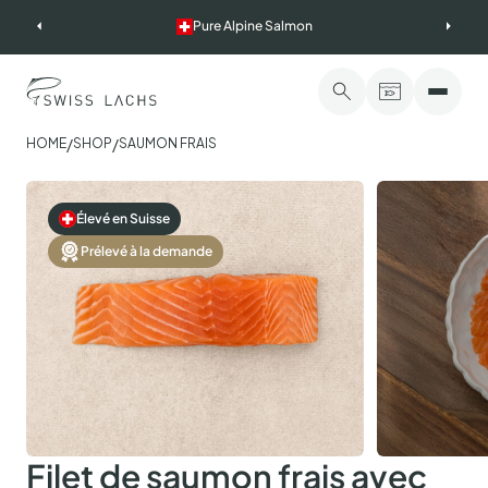
Skip
Pure Alpine Salmon
to
content
/
/
HOME
SHOP
SAUMON FRAIS
Élevé en Suisse
Prélevé à la demande
Filet de saumon frais avec