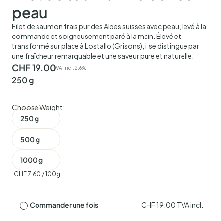
peau
Filet de saumon frais pur des Alpes suisses avec peau, levé à la
commande et soigneusement paré à la main. Élevé et
transformé sur place à Lostallo (Grisons), il se distingue par
une fraîcheur remarquable et une saveur pure et naturelle.
CHF
19.00
TVA incl. 2.6%
250 g
Choose Weight:
250 g
500 g
1000 g
CHF
7.60
/ 100g
Commander une fois
CHF
19.00
TVA incl.