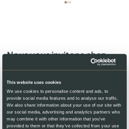
Nous vous invitons chez
nous
Vous vous êtes déjà demandé comment notre saumon est
élevé en Suisse ? Découvrez notre ferme dans les Alpes et
This website uses cookies
voyez où notre saumon prend vie. Observez nos poissons
We use cookies to personalise content and ads, to
évoluer dans une eau pure, recyclée, et rencontrez les équipes
provide social media features and to analyse our traffic.
qui en prennent soin chaque jour. Chez nous, la transparence
We also share information about your use of our site with
n’est pas qu’une promesse : c’est une porte ouverte.
our social media, advertising and analytics partners who
may combine it with other information that you’ve
provided to them or that they’ve collected from your use