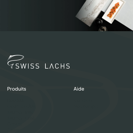
Produits
Aide
Boutique
Contacts
Gourmet Club
Mon compte
Saumon frais
Saumon fumé
Gravlax
Caviar