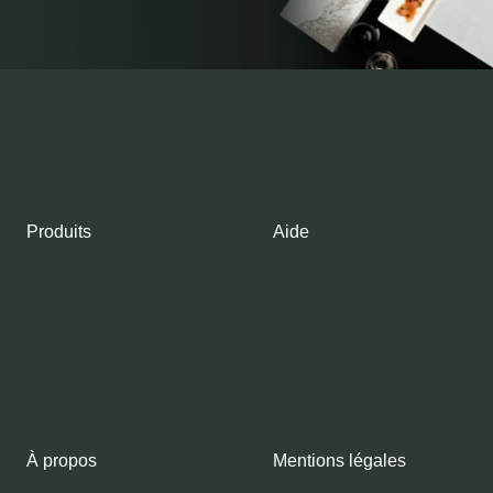
Produits
Aide
Boutique
Contacts
Gourmet Club
Mon compte
Saumon frais
Saumon fumé
Gravlax
Caviar
À propos
Mentions légales