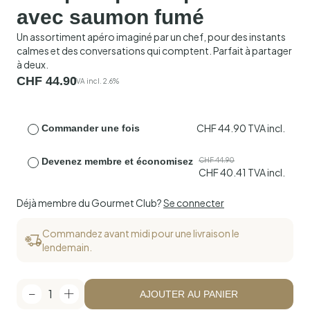
avec saumon fumé
Un assortiment apéro imaginé par un chef, pour des instants
calmes et des conversations qui comptent. Parfait à partager
à deux.
CHF
44.90
TVA incl. 2.6%
CHF
44.90
TVA incl.
Commander une fois
Devenez membre et économisez
CHF
44.90
CHF
40.41
TVA incl.
Déjà membre du Gourmet Club?
Se connecter
Commandez avant midi pour une livraison le
lendemain.
1
AJOUTER AU PANIER