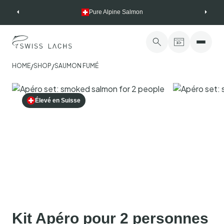
Skip
Pure Alpine Salmon
to
content
/
/
HOME
SHOP
SAUMON FUMÉ
Élevé en Suisse
Kit Apéro pour 2 personnes