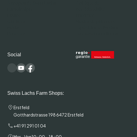
À propos de Swiss Lachs
Politique de
Fumoir Alpin
confidentialité
Équipe
Imprimer
Carrières
Modes de paiement
Média
Expédition et livraison
Recettes
Termes et conditions
Social
Swiss Lachs Farm Shops:
Erstfeld
Gotthardstrasse 198 6472 Erstfeld
+41 91 291 01 04
Mer - Ven
10 : 00 – 18 : 00