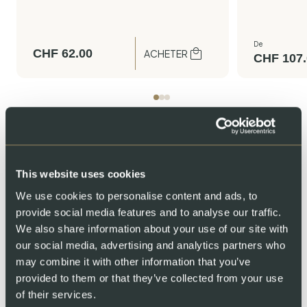
De
CHF
62.00
ACHETER
CHF
107.
This website uses cookies
We use cookies to personalise content and ads, to
provide social media features and to analyse our traffic.
Nous vous invitons chez
We also share information about your use of our site with
nous
our social media, advertising and analytics partners who
may combine it with other information that you’ve
Vous vous êtes déjà demandé comment notre saumon est
provided to them or that they’ve collected from your use
élevé en Suisse ? Découvrez notre ferme dans les Alpes et
of their services.
voyez où notre saumon prend vie. Observez nos poissons